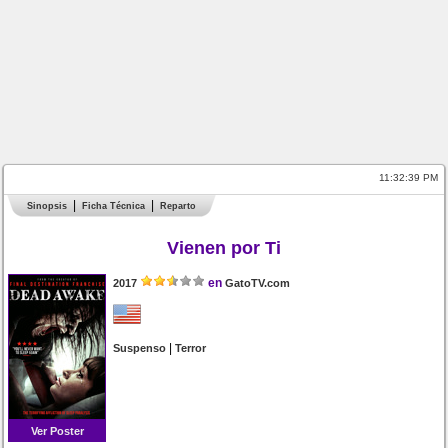
11:32:39 PM
Sinopsis
Ficha Técnica
Reparto
Vienen por Ti
en
2017
GatoTV.com
|
Suspenso
Terror
Ver Poster