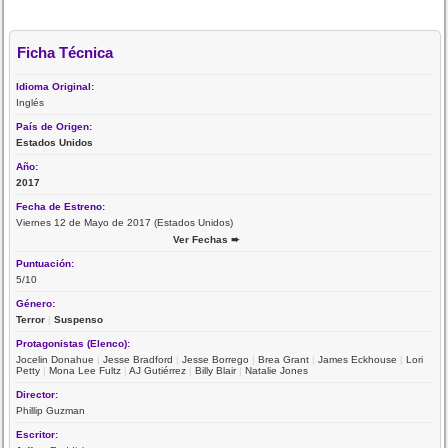
Ficha Técnica
Idioma Original:
Inglés
País de Origen:
Estados Unidos
Año:
2017
Fecha de Estreno:
Viernes 12 de Mayo de 2017 (Estados Unidos)
Ver Fechas ➨
Puntuación:
5/10
Género:
Terror
|
Suspenso
Protagonistas (Elenco):
Jocelin Donahue
|
Jesse Bradford
|
Jesse Borrego
|
Brea Grant
|
James Eckhouse
|
Lori
Petty
|
Mona Lee Fultz
|
AJ Gutiérrez
|
Billy Blair
|
Natalie Jones
Director:
Phillip Guzman
Escritor: