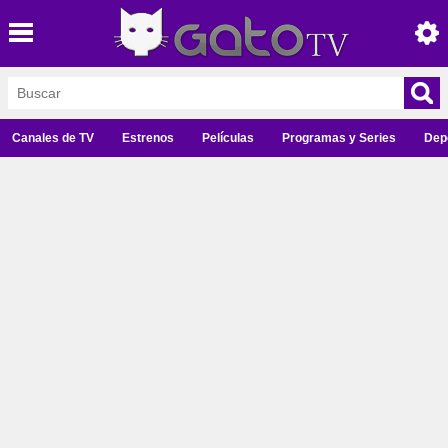
Canales de TV
Estrenos
Películas
Programas y Series
Dep