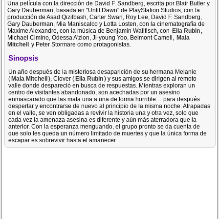
Una película con la dirección de David F. Sandberg, escrita por Blair Butler y
Gary Dauberman, basada en "Until Dawn" de PlayStation Studios, con la
producción de Asad Qizilbash, Carter Swan, Roy Lee, David F. Sandberg,
Gary Dauberman, Mia Maniscalco y Lotta Losten, con la cinematografía de
Maxime Alexandre, con la música de Benjamin Wallfisch, con
Ella Rubin
,
Michael Cimino, Odessa A'zion, Ji-young Yoo, Belmont Cameli,
Maia
Mitchell
y Peter Stormare como protagonistas.
Sinopsis
Un año después de la misteriosa desaparición de su hermana Melanie
(
Maia Mitchell
), Clover (
Ella Rubin
) y sus amigos se dirigen al remoto
valle donde despareció en busca de respuestas. Mientras exploran un
centro de visitantes abandonado, son acechadas por un asesino
enmascarado que las mata una a una de forma horrible… para después
despertar y encontrarse de nuevo al principio de la misma noche. Atrapadas
en el valle, se ven obligadas a revivir la historia una y otra vez, solo que
cada vez la amenaza asesina es diferente y aún más aterradora que la
anterior. Con la esperanza menguando, el grupo pronto se da cuenta de
que solo les queda un número limitado de muertes y que la única forma de
escapar es sobrevivir hasta el amanecer.