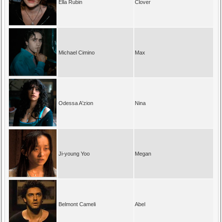
Ella Rubin
Clover
Michael Cimino
Max
Odessa A'zion
Nina
Ji-young Yoo
Megan
Belmont Cameli
Abel