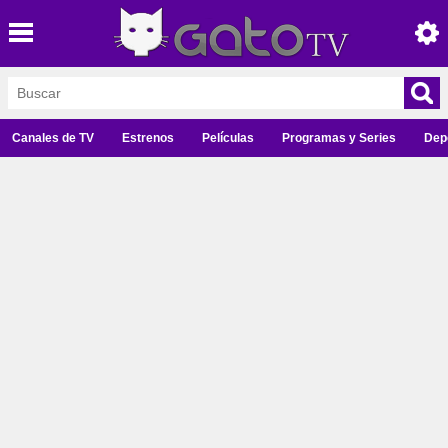
Canales de TV
Estrenos
Películas
Programas y Series
Dep