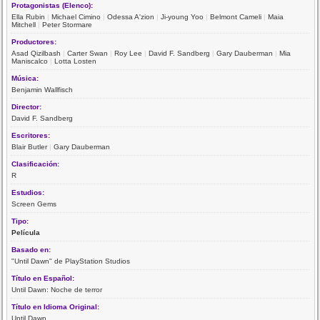
Protagonistas (Elenco):
Ella Rubin
|
Michael Cimino
|
Odessa A'zion
|
Ji-young Yoo
|
Belmont Cameli
|
Maia
Mitchell
|
Peter Stormare
Productores:
Asad Qizilbash
|
Carter Swan
|
Roy Lee
|
David F. Sandberg
|
Gary Dauberman
|
Mia
Maniscalco
|
Lotta Losten
Música:
Benjamin Wallfisch
Director:
David F. Sandberg
Escritores:
Blair Butler
|
Gary Dauberman
Clasificación:
R
Estudios:
Screen Gems
Tipo:
Película
Basado en:
"Until Dawn" de PlayStation Studios
Título en Español:
Until Dawn: Noche de terror
Título en Idioma Original:
Until Dawn