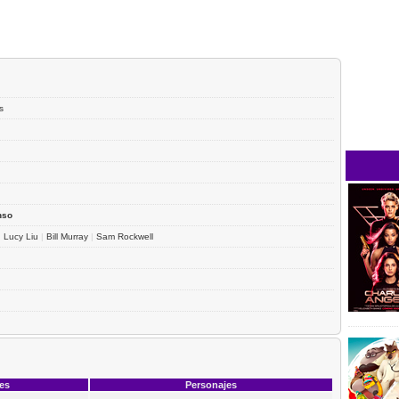
s
nso
|
Lucy Liu
|
Bill Murray
|
Sam Rockwell
ces
Personajes