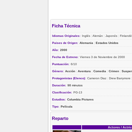
Ficha Técnica
Idiomas Originales:
Inglés
|
Alemán
|
Japonés
|
Finlandé
Paises de Origen:
Alemania
|
Estados Unidos
Año:
2000
Fecha de Estreno:
Viernes 3 de Noviembre de 2000
Puntuación:
6/10
Género:
Acción
|
Aventura
|
Comedia
|
Crimen
|
Suspe
Protagonistas (Elenco):
Cameron Diaz
|
Drew Barrymore
Duración:
98 minutos
Clasificación:
PG-13
Estudios:
Columbia Pictures
Tipo:
Película
Reparto
Actores / Actri