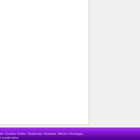
lvador, Estados Unidos, Guatemala, Honduras, México, Nicaragua,
l mundo latino.