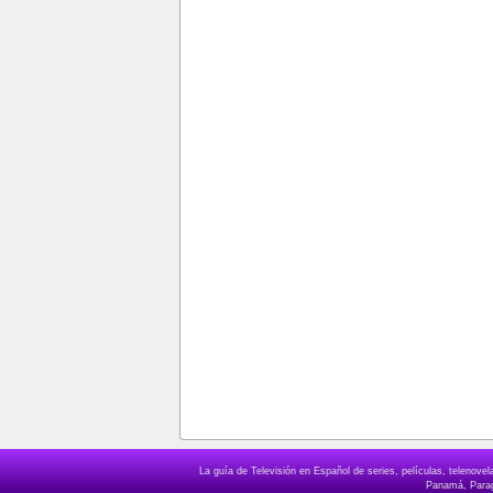
La guía de Televisión en Español de series, películas, telenov
Panamá, Paragu