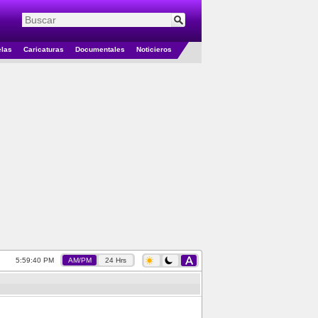
elas
Caricaturas
Documentales
Noticieros
5:59:41 PM
AM/PM
24 Hrs