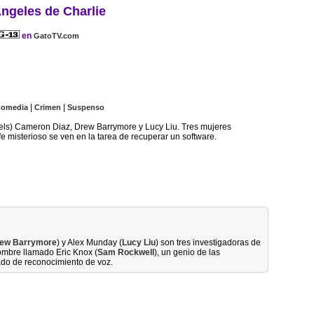
ngeles de Charlie
en
GatoTV.com
|
|
omedia
Crimen
Suspenso
els) Cameron Diaz, Drew Barrymore y Lucy Liu. Tres mujeres
fe misterioso se ven en la tarea de recuperar un software.
ew Barrymore
) y Alex Munday (
Lucy Liu
) son tres investigadoras de
hombre llamado Eric Knox (
Sam Rockwell
), un genio de las
ado de reconocimiento de voz.