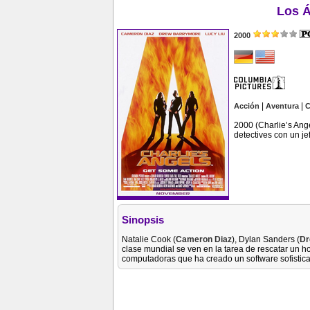
Los Á
2000
|
|
Acción
Aventura
C
2000 (Charlie’s Ang
detectives con un je
Sinopsis
Natalie Cook (
Cameron Diaz
), Dylan Sanders (
Dr
clase mundial se ven en la tarea de rescatar un 
computadoras que ha creado un software sofistic