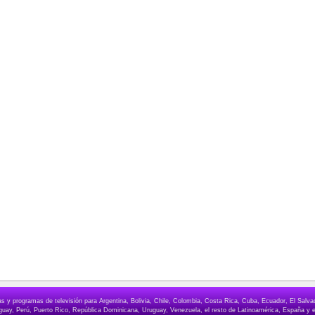
elas y programas de televisión para Argentina, Bolivia, Chile, Colombia, Costa Rica, Cuba, Ecuador, El Sa
ay, Perú, Puerto Rico, República Dominicana, Uruguay, Venezuela, el resto de Latinoamérica, España y e