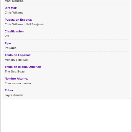
Mark Mancina
Director:
Chris Williams
Puesta en Escena:
Chris Williams
|
Nell Benjamin
Clasificación:
PG
Tipo:
Película
Título en Español:
Monstruo del Mar
Título en Idioma Original:
The Sea Beast
Nombre Alterno:
El monstruo marino
Editor:
Joyce Arrastia