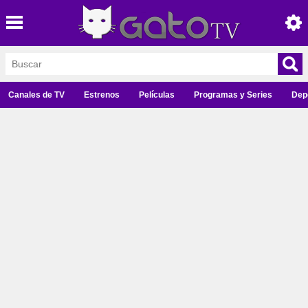
Canales de TV
Estrenos
Películas
Programas y Series
Dep