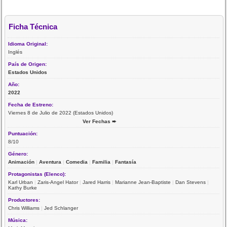
Ficha Técnica
Idioma Original:
Inglés
País de Origen:
Estados Unidos
Año:
2022
Fecha de Estreno:
Viernes 8 de Julio de 2022 (Estados Unidos)
Ver Fechas ➨
Puntuación:
8/10
Género:
Animación
|
Aventura
|
Comedia
|
Familia
|
Fantasía
Protagonistas (Elenco):
Karl Urban
|
Zaris-Angel Hator
|
Jared Harris
|
Marianne Jean-Baptiste
|
Dan Stevens
|
Kathy Burke
Productores:
Chris Williams
|
Jed Schlanger
Música: