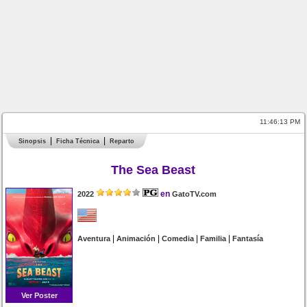
11:46:13 PM
Sinopsis
Ficha Técnica
Reparto
The Sea Beast
en
2022
GatoTV.com
|
|
|
|
Aventura
Animación
Comedia
Familia
Fantasía
Ver Poster