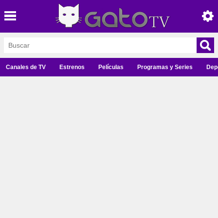
Canales de TV
Estrenos
Películas
Programas y Series
Dep