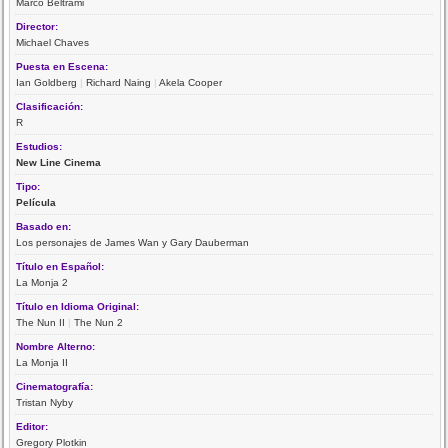
Marco Beltrami
Director:
Michael Chaves
Puesta en Escena:
Ian Goldberg
|
Richard Naing
|
Akela Cooper
Clasificación:
R
Estudios:
New Line Cinema
Tipo:
Película
Basado en:
Los personajes de James Wan y Gary Dauberman
Título en Español:
La Monja 2
Título en Idioma Original:
The Nun II
|
The Nun 2
Nombre Alterno:
La Monja II
Cinematografía:
Tristan Nyby
Editor:
Gregory Plotkin