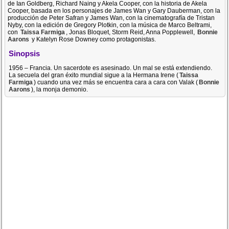
de Ian Goldberg, Richard Naing y Akela Cooper, con la historia de Akela
Cooper, basada en los personajes de James Wan y Gary Dauberman, con la
producción de Peter Safran y James Wan, con la cinematografía de Tristan
Nyby, con la edición de Gregory Plotkin, con la música de Marco Beltrami,
con
Taissa Farmiga
, Jonas Bloquet, Storm Reid, Anna Popplewell,
Bonnie
Aarons
y Katelyn Rose Downey como protagonistas.
Sinopsis
1956 – Francia. Un sacerdote es asesinado. Un mal se está extendiendo.
La secuela del gran éxito mundial sigue a la Hermana Irene (
Taissa
Farmiga
) cuando una vez más se encuentra cara a cara con Valak (
Bonnie
Aarons
), la monja demonio.