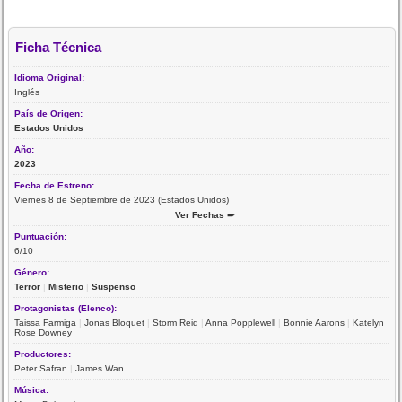
Ficha Técnica
Idioma Original:
Inglés
País de Origen:
Estados Unidos
Año:
2023
Fecha de Estreno:
Viernes 8 de Septiembre de 2023 (Estados Unidos)
Ver Fechas ➨
Puntuación:
6/10
Género:
Terror
|
Misterio
|
Suspenso
Protagonistas (Elenco):
Taissa Farmiga
|
Jonas Bloquet
|
Storm Reid
|
Anna Popplewell
|
Bonnie Aarons
|
Katelyn
Rose Downey
Productores:
Peter Safran
|
James Wan
Música: