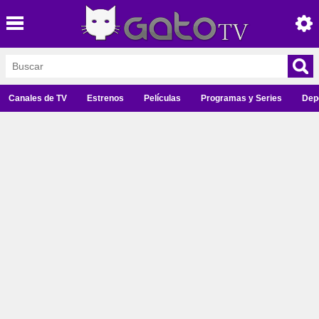
Canales de TV
Estrenos
Películas
Programas y Series
Dep