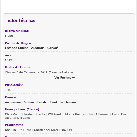
Ficha Técnica
Idioma Original:
Inglés
Paises de Origen:
Estados Unidos
|
Australia
|
Canadá
Año:
2019
Fecha de Estreno:
Viernes 8 de Febrero de 2019 (Estados Unidos)
Ver Fechas ➨
Puntuación:
7/10
Género:
Animación
|
Acción
|
Familia
|
Fantasía
|
Música
Protagonistas (Elenco):
Chris Pratt
|
Elizabeth Banks
|
Will Arnett
|
Tiffany Haddish
|
Nick Offerman
|
Alison Brie
|
Stephanie Beatriz
Productores:
Dan Lin
|
Phil Lord
|
Christopher Miller
|
Roy Lee