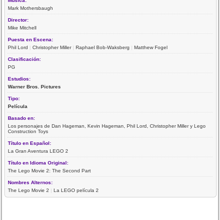
Música:
Mark Mothersbaugh
Director:
Mike Mitchell
Puesta en Escena:
Phil Lord
|
Christopher Miller
|
Raphael Bob-Waksberg
|
Matthew Fogel
Clasificación:
PG
Estudios:
Warner Bros. Pictures
Tipo:
Película
Basado en:
Los personajes de Dan Hageman, Kevin Hageman, Phil Lord, Christopher Miller y Lego
Construction Toys
Título en Español:
La Gran Aventura LEGO 2
Título en Idioma Original:
The Lego Movie 2: The Second Part
Nombres Alternos:
The Lego Movie 2
|
La LEGO película 2