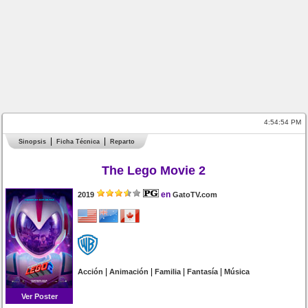
4:54:54 PM
Sinopsis
Ficha Técnica
Reparto
The Lego Movie 2
en
2019
GatoTV.com
|
|
|
|
Acción
Animación
Familia
Fantasía
Música
Ver Poster