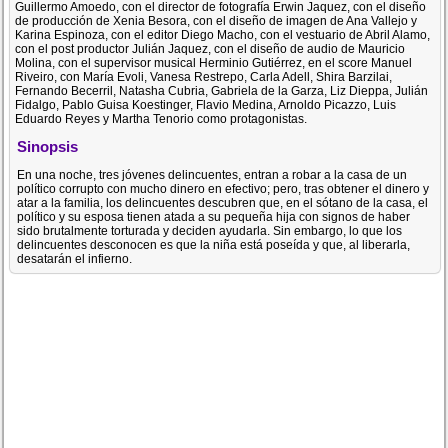
Guillermo Amoedo, con el director de fotografía Erwin Jaquez, con el diseño
de producción de Xenia Besora, con el diseño de imagen de Ana Vallejo y
Karina Espinoza, con el editor Diego Macho, con el vestuario de Abril Alamo,
con el post productor Julián Jaquez, con el diseño de audio de Mauricio
Molina, con el supervisor musical Herminio Gutiérrez, en el score Manuel
Riveiro, con María Evoli, Vanesa Restrepo, Carla Adell, Shira Barzilai,
Fernando Becerril, Natasha Cubria, Gabriela de la Garza, Liz Dieppa, Julián
Fidalgo, Pablo Guisa Koestinger, Flavio Medina, Arnoldo Picazzo, Luis
Eduardo Reyes y Martha Tenorio como protagonistas.
Sinopsis
En una noche, tres jóvenes delincuentes, entran a robar a la casa de un
político corrupto con mucho dinero en efectivo; pero, tras obtener el dinero y
atar a la familia, los delincuentes descubren que, en el sótano de la casa, el
político y su esposa tienen atada a su pequeña hija con signos de haber
sido brutalmente torturada y deciden ayudarla. Sin embargo, lo que los
delincuentes desconocen es que la niña está poseída y que, al liberarla,
desatarán el infierno.