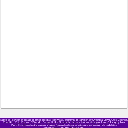
La guía de Televisión en Español de series, películas, telenovelas y programas de televisión para Argentina, Bolivia, Chile, Colombia,
Costa Rica, Cuba, Ecuador, El Salvador, Estados Unidos, Guatemala, Honduras, México, Nicaragua, Panamá, Paraguay, Perú,
Puerto Rico, República Dominicana, Uruguay, Venezuela, el resto de Latinoamérica, España y el mundo latino.
Lo que está en la tele, disfrútalo en tu tele.