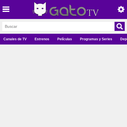
Canales de TV
Estrenos
Películas
Programas y Series
Dep