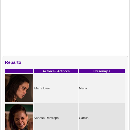
Reparto
Actores / Actrices
Personajes
María Evoli
María
Vanesa Restrepo
Camila