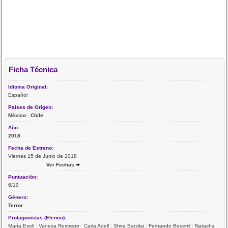
Ficha Técnica
Idioma Original:
Español
Paises de Origen:
México
|
Chile
Año:
2018
Fecha de Estreno:
Viernes 15 de Junio de 2018
Ver Fechas ➨
Puntuación:
6/10
Género:
Terror
Protagonistas (Elenco):
María Evoli
|
Vanesa Restrepo
|
Carla Adell
|
Shira Barzilai
|
Fernando Becerril
|
Natasha