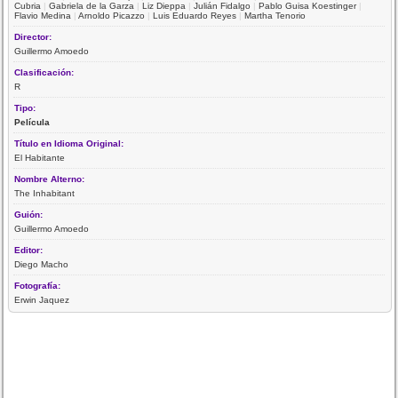
Cubria
|
Gabriela de la Garza
|
Liz Dieppa
|
Julián Fidalgo
|
Pablo Guisa Koestinger
|
Flavio Medina
|
Arnoldo Picazzo
|
Luis Eduardo Reyes
|
Martha Tenorio
Director:
Guillermo Amoedo
Clasificación:
R
Tipo:
Película
Título en Idioma Original:
El Habitante
Nombre Alterno:
The Inhabitant
Guión:
Guillermo Amoedo
Editor:
Diego Macho
Fotografía:
Erwin Jaquez