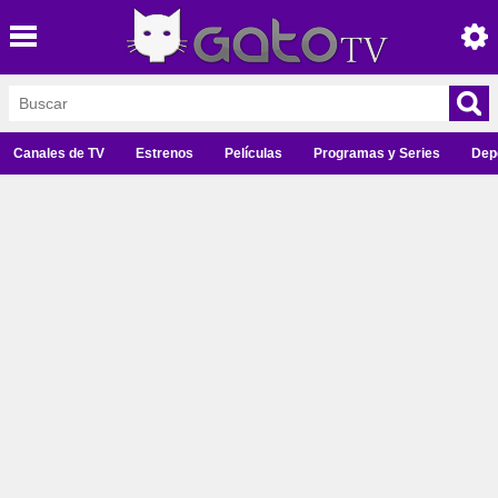
Canales de TV
Estrenos
Películas
Programas y Series
Dep