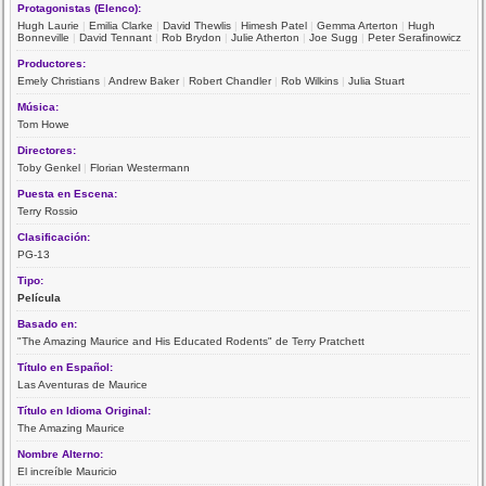
Protagonistas (Elenco):
Hugh Laurie
|
Emilia Clarke
|
David Thewlis
|
Himesh Patel
|
Gemma Arterton
|
Hugh
Bonneville
|
David Tennant
|
Rob Brydon
|
Julie Atherton
|
Joe Sugg
|
Peter Serafinowicz
Productores:
Emely Christians
|
Andrew Baker
|
Robert Chandler
|
Rob Wilkins
|
Julia Stuart
Música:
Tom Howe
Directores:
Toby Genkel
|
Florian Westermann
Puesta en Escena:
Terry Rossio
Clasificación:
PG-13
Tipo:
Película
Basado en:
"The Amazing Maurice and His Educated Rodents" de Terry Pratchett
Título en Español:
Las Aventuras de Maurice
Título en Idioma Original:
The Amazing Maurice
Nombre Alterno:
El increíble Mauricio