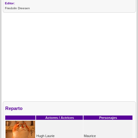
Editor:
Friedolin Dreesen
Reparto
Actores / Actrices
Personajes
Hugh Laurie
Maurice