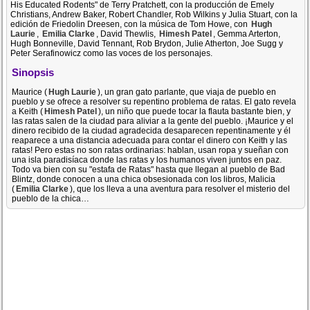
His Educated Rodents" de Terry Pratchett, con la producción de Emely
Christians, Andrew Baker, Robert Chandler, Rob Wilkins y Julia Stuart, con la
edición de Friedolin Dreesen, con la música de Tom Howe, con
Hugh
Laurie
,
Emilia Clarke
, David Thewlis,
Himesh Patel
, Gemma Arterton,
Hugh Bonneville, David Tennant, Rob Brydon, Julie Atherton, Joe Sugg y
Peter Serafinowicz como las voces de los personajes.
Sinopsis
Maurice (
Hugh Laurie
), un gran gato parlante, que viaja de pueblo en
pueblo y se ofrece a resolver su repentino problema de ratas. El gato revela
a Keith (
Himesh Patel
), un niño que puede tocar la flauta bastante bien, y
las ratas salen de la ciudad para aliviar a la gente del pueblo. ¡Maurice y el
dinero recibido de la ciudad agradecida desaparecen repentinamente y él
reaparece a una distancia adecuada para contar el dinero con Keith y las
ratas! Pero estas no son ratas ordinarias: hablan, usan ropa y sueñan con
una isla paradisíaca donde las ratas y los humanos viven juntos en paz.
Todo va bien con su "estafa de Ratas" hasta que llegan al pueblo de Bad
Blintz, donde conocen a una chica obsesionada con los libros, Malicia
(
Emilia Clarke
), que los lleva a una aventura para resolver el misterio del
pueblo de la chica…