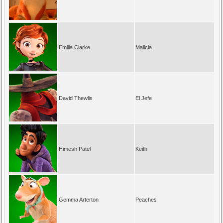
Emilia Clarke
Malicia
David Thewlis
El Jefe
Himesh Patel
Keith
Gemma Arterton
Peaches