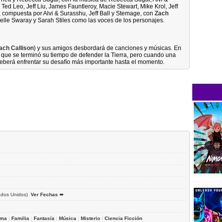
ed Leo, Jeff Liu, James Fauntleroy, Macie Stewart, Mike Krol, Jeff
, compuesta por Alvi & Surasshu, Jeff Ball y Stemage, con
Zach
elle Swaray y Sarah Stiles como las voces de los personajes.
ach Callison
) y sus amigos desbordará de canciones y músicas. En
ee que se terminó su tiempo de defender la Tierra, pero cuando una
eberá enfrentar su desafío más importante hasta el momento.
ados Unidos)
Ver Fechas ➨
ama
|
Familia
|
Fantasía
|
Música
|
Misterio
|
Ciencia Ficción