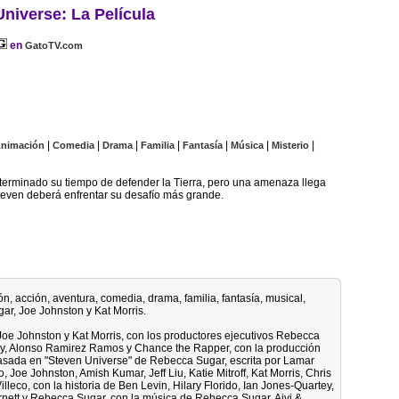
niverse: La Película
en
GatoTV.com
|
|
|
|
|
|
|
nimación
Comedia
Drama
Familia
Fantasía
Música
Misterio
terminado su tiempo de defender la Tierra, pero una amenaza llega
teven deberá enfrentar su desafío más grande.
ón, acción, aventura, comedia, drama, familia, fantasía, musical,
gar, Joe Johnston y Kat Morris.
Joe Johnston y Kat Morris, con los productores ejecutivos Rebecca
tey, Alonso Ramirez Ramos y Chance the Rapper, con la producción
basada en "Steven Universe" de Rebecca Sugar, escrita por Lamar
 Joe Johnston, Amish Kumar, Jeff Liu, Katie Mitroff, Kat Morris, Chris
eco, con la historia de Ben Levin, Hilary Florido, Ian Jones-Quartey,
urnett y Rebecca Sugar, con la música de Rebecca Sugar, Aivi &