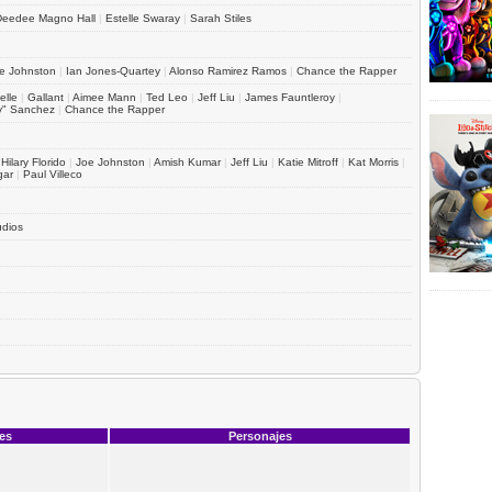
Deedee Magno Hall
|
Estelle Swaray
|
Sarah Stiles
e Johnston
|
Ian Jones-Quartey
|
Alonso Ramirez Ramos
|
Chance the Rapper
elle
|
Gallant
|
Aimee Mann
|
Ted Leo
|
Jeff Liu
|
James Fauntleroy
|
sy" Sanchez
|
Chance the Rapper
|
Hilary Florido
|
Joe Johnston
|
Amish Kumar
|
Jeff Liu
|
Katie Mitroff
|
Kat Morris
|
gar
|
Paul Villeco
udios
ces
Personajes