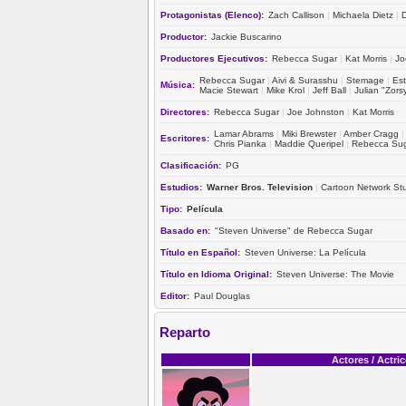
Protagonistas (Elenco):
Zach Callison
|
Michaela Dietz
|
Productor:
Jackie Buscarino
Productores Ejecutivos:
Rebecca Sugar
|
Kat Morris
|
Jo
Rebecca Sugar
|
Aivi & Surasshu
|
Stemage
|
Est
Música:
Macie Stewart
|
Mike Krol
|
Jeff Ball
|
Julian "Zor
Directores:
Rebecca Sugar
|
Joe Johnston
|
Kat Morris
Lamar Abrams
|
Miki Brewster
|
Amber Cragg
Escritores:
Chris Pianka
|
Maddie Queripel
|
Rebecca Su
Clasificación:
PG
Estudios:
Warner Bros. Television
|
Cartoon Network St
Tipo:
Película
Basado en:
"Steven Universe" de Rebecca Sugar
Título en Español:
Steven Universe: La Película
Título en Idioma Original:
Steven Universe: The Movie
Editor:
Paul Douglas
Reparto
Actores / Actri