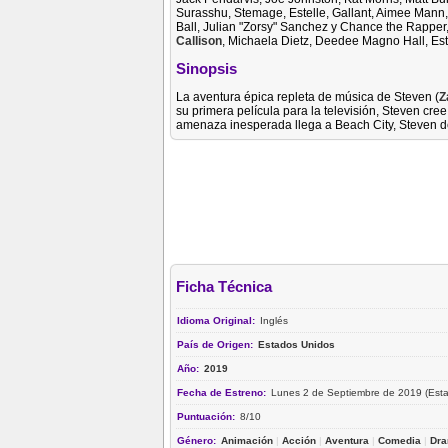
Surasshu, Stemage, Estelle, Gallant, Aimee Mann, T
Ball, Julian "Zorsy" Sanchez y Chance the Rapper
Callison
, Michaela Dietz, Deedee Magno Hall, Est
Sinopsis
La aventura épica repleta de música de Steven (
Z
su primera película para la televisión, Steven cr
amenaza inesperada llega a Beach City, Steven d
Ficha Técnica
Idioma Original:
Inglés
País de Origen:
Estados Unidos
Año:
2019
Fecha de Estreno:
Lunes 2 de Septiembre de 2019 (Est
Puntuación:
8/10
Género:
Animación
|
Acción
|
Aventura
|
Comedia
|
Dr