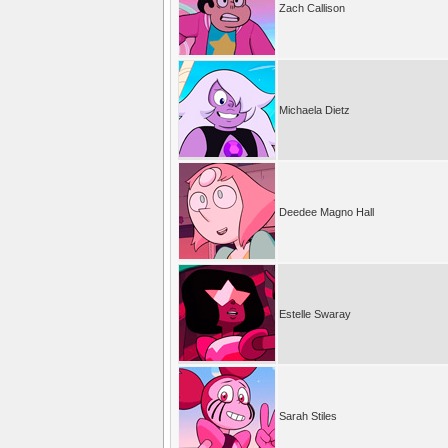
Zach Callison
Michaela Dietz
Deedee Magno Hall
Estelle Swaray
Sarah Stiles