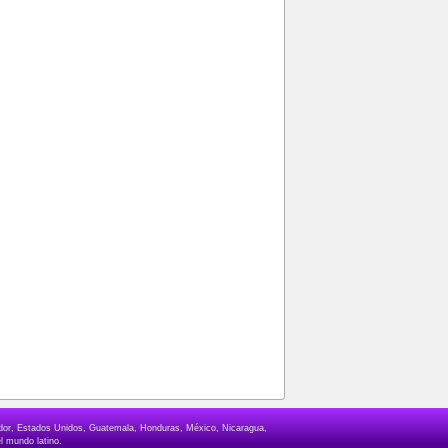
lvador, Estados Unidos, Guatemala, Honduras, México, Nicaragua,
l mundo latino.