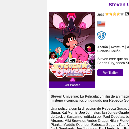
Steven U
2019
|
|
Acción
Aventura
A
Ciencia Ficción
Steven cree que ha 
Beach City, ahora S
Ver Trailer
Ver Poster
Steven Universe: La Película
; un film de animaci
misterio y ciencia ficción, dirigido por Rebecca Su
Una película con la dirección de Rebecca Sugar, 
Sugar, Kat Morris, Joe Johnston, Ian Jones-Quar
de Jackie Buscarino, editada por Paul Douglas, 
Abrams, Miki Brewster, Amber Cragg, Hilary Florido,
Pianka, Maddie Queripel, Rebecca Sugar y Paul Vill
Jack Pendarvis, Joe Johnston, Kat Morris, Matt B