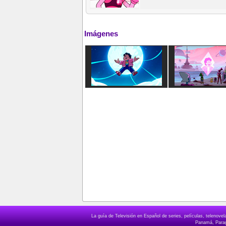
Imágenes
La guía de Televisión en Español de series, películas, telenov
Panamá, Paragu