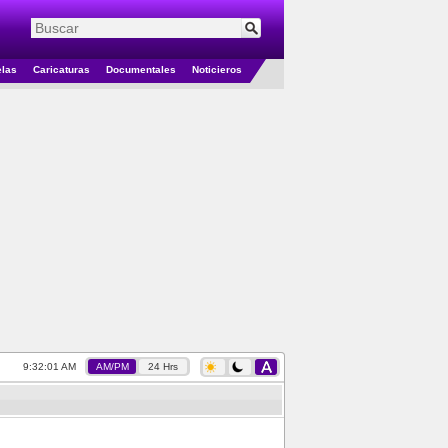
elas
Caricaturas
Documentales
Noticieros
9:32:02 AM
AM/PM
24 Hrs