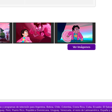
Ver Imágenes
elas y programas de televisión para Argentina, Bolivia, Chile, Colombia, Costa Rica, Cuba, Ecuador, El Sa
ay, Perú, Puerto Rico, República Dominicana, Uruguay, Venezuela, el resto de Latinoamérica, España y e