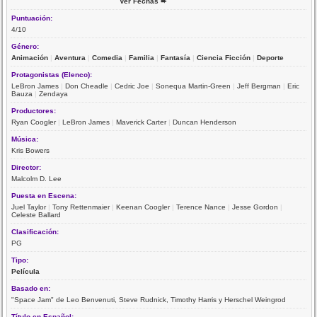
Ver Fechas ➨
Puntuación:
4/10
Género:
Animación
|
Aventura
|
Comedia
|
Familia
|
Fantasía
|
Ciencia Ficción
|
Deporte
Protagonistas (Elenco):
LeBron James
|
Don Cheadle
|
Cedric Joe
|
Sonequa Martin-Green
|
Jeff Bergman
|
Eric
Bauza
|
Zendaya
Productores:
Ryan Coogler
|
LeBron James
|
Maverick Carter
|
Duncan Henderson
Música:
Kris Bowers
Director:
Malcolm D. Lee
Puesta en Escena:
Juel Taylor
|
Tony Rettenmaier
|
Keenan Coogler
|
Terence Nance
|
Jesse Gordon
|
Celeste Ballard
Clasificación:
PG
Tipo:
Película
Basado en:
"Space Jam" de Leo Benvenuti, Steve Rudnick, Timothy Harris y Herschel Weingrod
Título en Español: