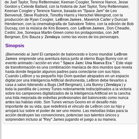
de Juel Taylor, Tony Rettenmaier, Keenan Coogler, Terence Nance, Jesse
Gordon y Celeste Ballard, con la historia de Juel Taylor, Tony Rettenmaier,
Keenan Coogler y Terence Nance, basada en "Space Jam" de Leo
Benvenuti, Steve Rudnick, Timothy Harris y Herschel Weingrod, con la
producción de Ryan Coogler,
LeBron James
, Maverick Carter y Duncan
Henderson, con la cinematografía de Salvatore Totino, con la edición de Bob
Ducsay, con la música de Kris Bowers, con
LeBron James
, Don Cheadle,
Cedric Joe, Sonequa Martin-Green como los protagonistas, con Jeff
Bergman, Eric Bauza y
Zendaya
como las voces de los personajes.
Sinopsis
¡Bienvenido al Jam! El campeón de baloncesto e ícono mundial
LeBron
James
emprende una aventura épica junto al eterno Bugs Bunny con el
evento animado / acción en vivo "
Space Jam: Una Nueva Era
". Este viaje
de transformación es una combinación maníaca de dos mundos que revela
hasta donde llegarán algunos padres para conectarse con sus hijos.
Cuando LeBron y su pequeño hijo Dom quedan atrapados en un espacio
digital por una Inteligencia Artificial deshonesta, LeBron debe llevarlos a
casa a salvo liderando a Bugs (Jeff Bergman), Lola Bunny (
Zendaya
) y
toda la pandilla de Looney Tunes notoriamente indisciplinados a la victoria
sobre los campeones digitalizados de la Inteligencia Artificial en la cancha:
una lista mejorada de estrellas profesionales del baloncesto como nunca
antes las habías visto. Son Tunes versus Goons en el desafío más
importante de su vida, que redefinirá el vínculo de LeBron con su hijo y
arrojará luz sobre el poder de ser uno mismo. Las melodías listas para la
acción destruyen las convenciones, potencian sus talentos únicos y
sorprenden incluso al "Rey" James jugando el juego a su manera.