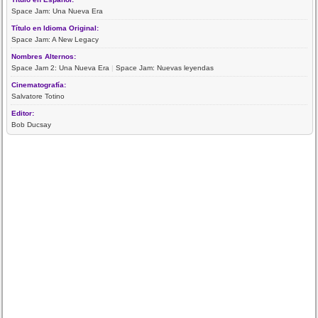
Space Jam: Una Nueva Era
Título en Idioma Original:
Space Jam: A New Legacy
Nombres Alternos:
Space Jam 2: Una Nueva Era
|
Space Jam: Nuevas leyendas
Cinematografía:
Salvatore Totino
Editor:
Bob Ducsay