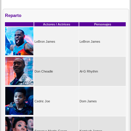
Reparto
Actores / Actrices
Personajes
LeBron James
LeBron James
Don Cheadle
Al-G Rhythm
Cedric Joe
Dom James
Sonequa Martin-Green
Kamiyah James