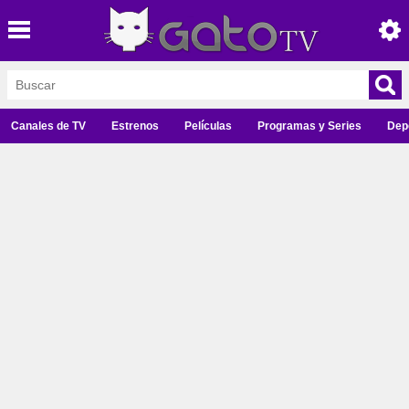
Canales de TV
Estrenos
Películas
Programas y Series
Dep