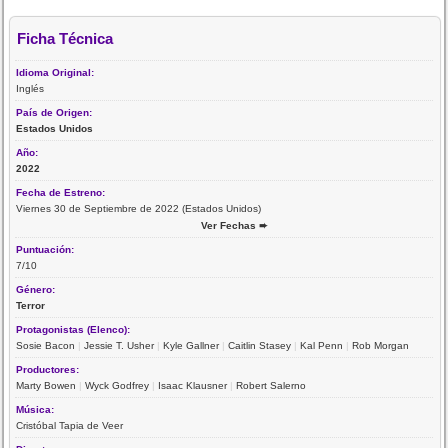
Ficha Técnica
Idioma Original:
Inglés
País de Origen:
Estados Unidos
Año:
2022
Fecha de Estreno:
Viernes 30 de Septiembre de 2022 (Estados Unidos)
Ver Fechas ➨
Puntuación:
7/10
Género:
Terror
Protagonistas (Elenco):
Sosie Bacon
|
Jessie T. Usher
|
Kyle Gallner
|
Caitlin Stasey
|
Kal Penn
|
Rob Morgan
Productores:
Marty Bowen
|
Wyck Godfrey
|
Isaac Klausner
|
Robert Salerno
Música:
Cristóbal Tapia de Veer