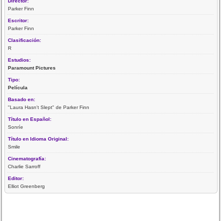
Director:
Parker Finn
Escritor:
Parker Finn
Clasificación:
R
Estudios:
Paramount Pictures
Tipo:
Película
Basado en:
"Laura Hasn't Slept" de Parker Finn
Título en Español:
Sonríe
Título en Idioma Original:
Smile
Cinematografía:
Charlie Sarroff
Editor:
Elliot Greenberg