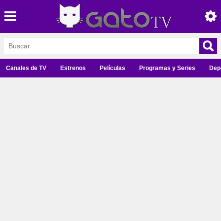
Canales de TV
Estrenos
Películas
Programas y Series
Dep