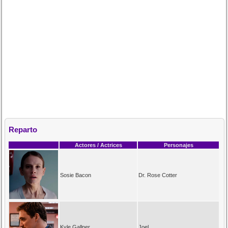
Reparto
Actores / Actrices
Personajes
Sosie Bacon
Dr. Rose Cotter
Kyle Gallner
Joel