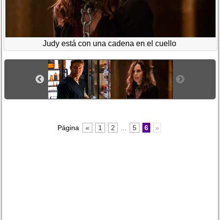
Judy está con una cadena en el cuello
Página
«
1
2
...
5
6
»