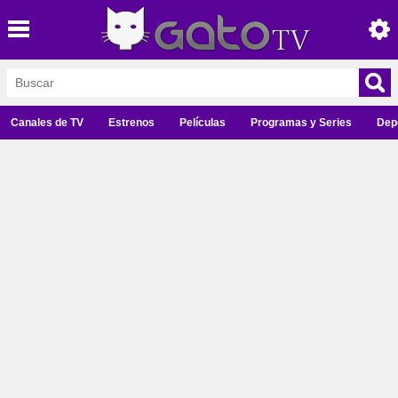
Canales de TV
Estrenos
Películas
Programas y Series
Dep