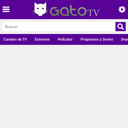
Canales de TV
Estrenos
Películas
Programas y Series
Dep