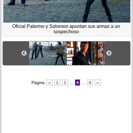
Oficial Palermo y Solomon apuntan sus armas a un
sospechoso
Página
«
1
2
...
4
...
6
»