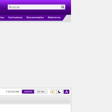
elas
Caricaturas
Documentales
Noticieros
7:02:03 AM
AM/PM
24 Hrs