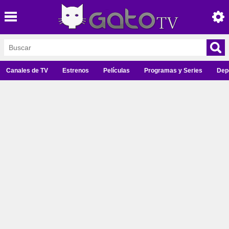
Canales de TV
Estrenos
Películas
Programas y Series
Dep