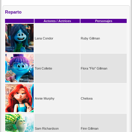
Reparto
Actores / Actrices
Personajes
Lana Condor
Ruby Gillman
Toni Collette
Flora "Flo" Gillman
Annie Murphy
Chelsea
Sam Richardson
Finn Gillman