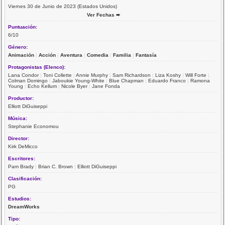
Viernes 30 de Junio de 2023 (Estados Unidos)
Ver Fechas ➨
Puntuación:
6/10
Género:
Animación
|
Acción
|
Aventura
|
Comedia
|
Familia
|
Fantasía
Protagonistas (Elenco):
Lana Condor
|
Toni Collette
|
Annie Murphy
|
Sam Richardson
|
Liza Koshy
|
Will Forte
|
Colman Domingo
|
Jaboukie Young-White
|
Blue Chapman
|
Eduardo Franco
|
Ramona
Young
|
Echo Kellum
|
Nicole Byer
|
Jane Fonda
Productor:
Elliott DiGuiseppi
Música:
Stephanie Economou
Director:
Kirk DeMicco
Escritores:
Pam Brady
|
Brian C. Brown
|
Elliott DiGuiseppi
Clasificación:
PG
Estudios:
DreamWorks
Tipo: