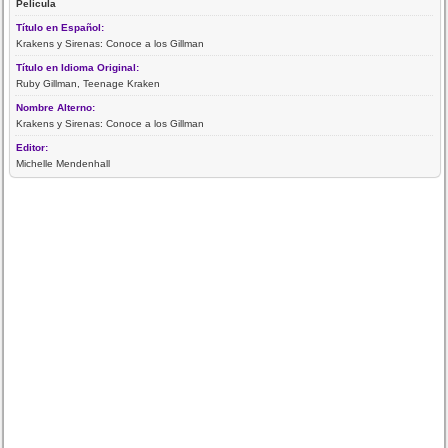
Película
Título en Español:
Krakens y Sirenas: Conoce a los Gillman
Título en Idioma Original:
Ruby Gillman, Teenage Kraken
Nombre Alterno:
Krakens y Sirenas: Conoce a los Gillman
Editor:
Michelle Mendenhall