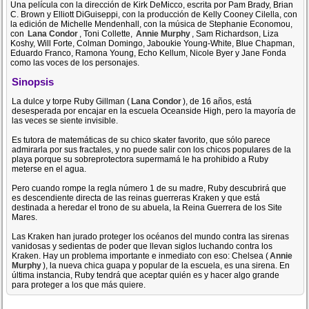
Una película con la dirección de Kirk DeMicco, escrita por Pam Brady, Brian
C. Brown y Elliott DiGuiseppi, con la producción de Kelly Cooney Cilella, con
la edición de Michelle Mendenhall, con la música de Stephanie Economou,
con
Lana Condor
, Toni Collette,
Annie Murphy
, Sam Richardson, Liza
Koshy, Will Forte, Colman Domingo, Jaboukie Young-White, Blue Chapman,
Eduardo Franco, Ramona Young, Echo Kellum, Nicole Byer y Jane Fonda
como las voces de los personajes.
Sinopsis
La dulce y torpe Ruby Gillman (
Lana Condor
), de 16 años, está
desesperada por encajar en la escuela Oceanside High, pero la mayoría de
las veces se siente invisible.
Es tutora de matemáticas de su chico skater favorito, que sólo parece
admirarla por sus fractales, y no puede salir con los chicos populares de la
playa porque su sobreprotectora supermamá le ha prohibido a Ruby
meterse en el agua.
Pero cuando rompe la regla número 1 de su madre, Ruby descubrirá que
es descendiente directa de las reinas guerreras Kraken y que está
destinada a heredar el trono de su abuela, la Reina Guerrera de los Site
Mares.
Las Kraken han jurado proteger los océanos del mundo contra las sirenas
vanidosas y sedientas de poder que llevan siglos luchando contra los
Kraken. Hay un problema importante e inmediato con eso: Chelsea (
Annie
Murphy
), la nueva chica guapa y popular de la escuela, es una sirena. En
última instancia, Ruby tendrá que aceptar quién es y hacer algo grande
para proteger a los que más quiere.