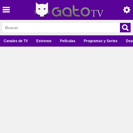
Canales de TV
Estrenos
Películas
Programas y Series
Dep