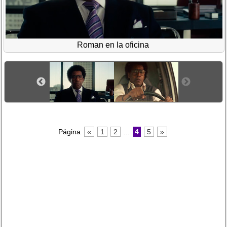
Roman en la oficina
Página
«
1
2
...
4
5
»