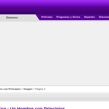
Películas
Programas y Series
Deportes
Telenov
Estrenos
re con Principios
>
Imagen
> Página 2
Esq.: Un Hombre con Principios