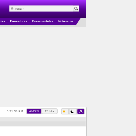
elas
Caricaturas
Documentales
Noticieros
5:31:34 PM
AM/PM
24 Hrs