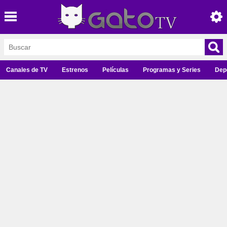
Canales de TV
Estrenos
Películas
Programas y Series
Dep