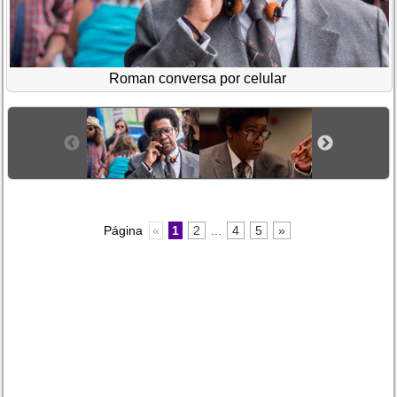
Roman conversa por celular
Página
«
1
2
...
4
5
»