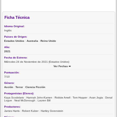
Ficha Técnica
Idioma Original:
Inglés
Paises de Origen:
Estados Unidos
|
Australia
|
Reino Unido
Año:
2021
Fecha de Estreno:
Miércoles 24 de Noviembre de 2021 (Estados Unidos)
Ver Fechas ➨
Puntuación:
7/10
Género:
Acción
|
Terror
|
Ciencia Ficción
Protagonistas (Elenco):
Kaya Scodelario
|
Hannah John-Kamen
|
Robbie Amell
|
Tom Hopper
|
Avan Jogia
|
Donal
Logue
|
Neal McDonough
|
Lauren Bill
Productores:
James Harris
|
Robert Kulzer
|
Hartley Gorenstein