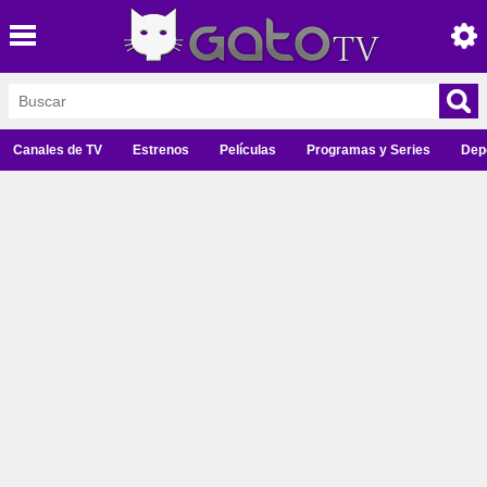
Canales de TV
Estrenos
Películas
Programas y Series
Dep