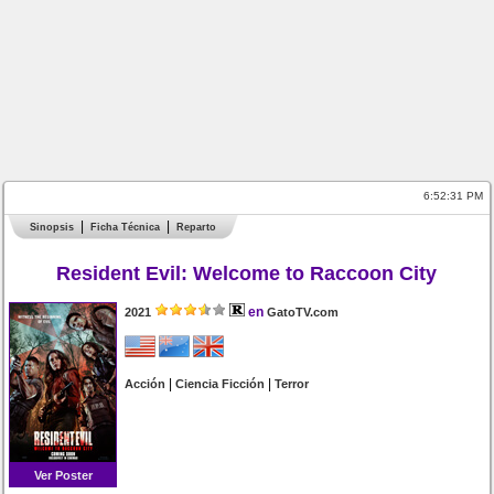
6:52:31 PM
Sinopsis
Ficha Técnica
Reparto
Resident Evil: Welcome to Raccoon City
en
2021
GatoTV.com
|
|
Acción
Ciencia Ficción
Terror
Ver Poster