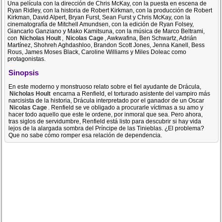
Una película con la dirección de Chris McKay, con la puesta en escena de
Ryan Ridley, con la historia de Robert Kirkman, con la producción de Robert
Kirkman, David Alpert, Bryan Furst, Sean Furst y Chris McKay, con la
cinematografía de Mitchell Amundsen, con la edición de Ryan Folsey,
Giancarlo Ganziano y Mako Kamitsuna, con la música de Marco Beltrami,
con
Nicholas Hoult
,
Nicolas Cage
, Awkwafina, Ben Schwartz, Adrián
Martínez, Shohreh Aghdashloo, Brandon Scott Jones, Jenna Kanell, Bess
Rous, James Moses Black, Caroline Williams y Miles Doleac como
protagonistas.
Sinopsis
En este moderno y monstruoso relato sobre el fiel ayudante de Drácula,
Nicholas Hoult
encarna a Renfield, el torturado asistente del vampiro más
narcisista de la historia, Drácula interpretado por el ganador de un Oscar
Nicolas Cage
. Renfield se ve obligado a procurarle víctimas a su amo y
hacer todo aquello que este le ordene, por inmoral que sea. Pero ahora,
tras siglos de servidumbre, Renfield está listo para descubrir si hay vida
lejos de la alargada sombra del Príncipe de las Tinieblas. ¿El problema?
Que no sabe cómo romper esa relación de dependencia.