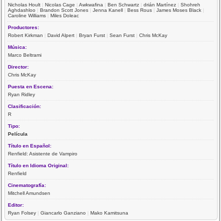
Nicholas Hoult
|
Nicolas Cage
|
Awkwafina
|
Ben Schwartz
|
drián Martínez
|
Shohreh
Aghdashloo
|
Brandon Scott Jones
|
Jenna Kanell
|
Bess Rous
|
James Moses Black
|
Caroline Williams
|
Miles Doleac
Productores:
Robert Kirkman
|
David Alpert
|
Bryan Furst
|
Sean Furst
|
Chris McKay
Música:
Marco Beltrami
Director:
Chris McKay
Puesta en Escena:
Ryan Ridley
Clasificación:
R
Tipo:
Película
Título en Español:
Renfield: Asistente de Vampiro
Título en Idioma Original:
Renfield
Cinematografía:
Mitchell Amundsen
Editor:
Ryan Folsey
|
Giancarlo Ganziano
|
Mako Kamitsuna