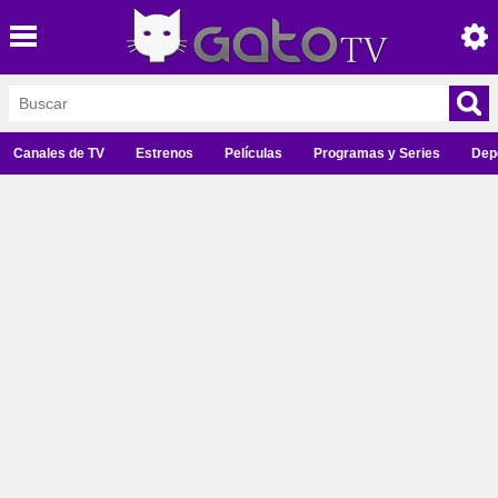
Canales de TV
Estrenos
Películas
Programas y Series
Dep