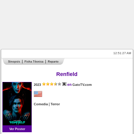
12:51:27 AM
Sinopsis
Ficha Técnica
Reparto
Renfield
en
2023
GatoTV.com
|
Comedia
Terror
Ver Poster