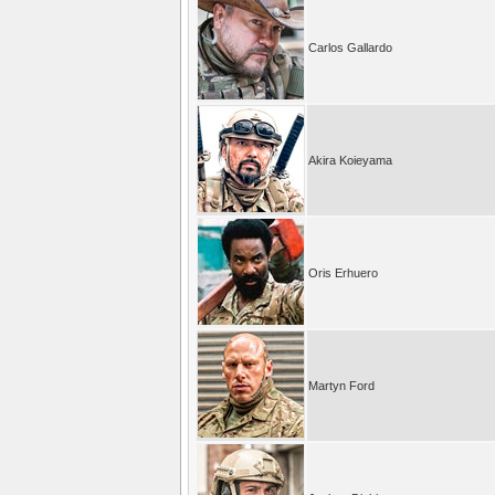
Carlos Gallardo
Akira Koieyama
Oris Erhuero
Martyn Ford