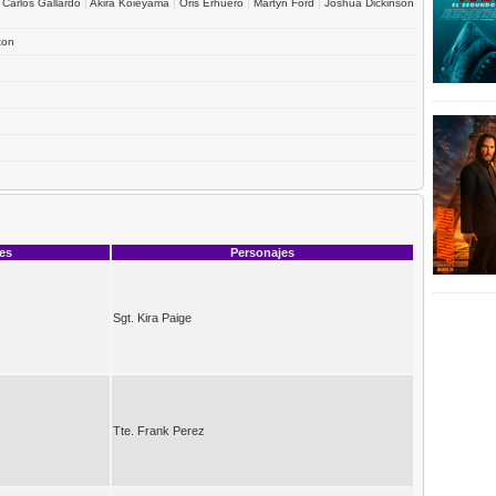
|
Carlos Gallardo
|
Akira Koieyama
|
Oris Erhuero
|
Martyn Ford
|
Joshua Dickinson
ton
ces
Personajes
Sgt. Kira Paige
Tte. Frank Perez