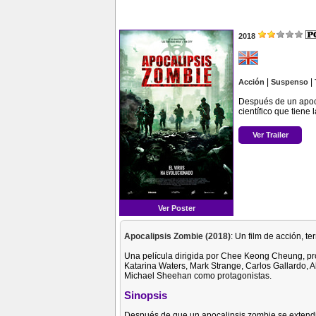
2018
|
|
Acción
Suspenso
Después de un apoca
científico que tiene
Ver Trailer
Ver Poster
Apocalipsis Zombie (2018)
: Un film de acción, 
Una película dirigida por Chee Keong Cheung, pr
Katarina Waters, Mark Strange, Carlos Gallardo, 
Michael Sheehan como protagonistas.
Sinopsis
Después de que un apocalipsis zombie se extendi