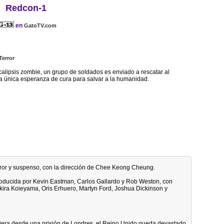
Redcon-1
en
GatoTV.com
Terror
lipsis zombie, un grupo de soldados es enviado a rescatar al
 la única esperanza de cura para salvar a la humanidad.
terror y suspenso, con la dirección de Chee Keong Cheung.
oducida por Kevin Eastman, Carlos Gallardo y Rob Weston, con
Akira Koieyama, Oris Erhuero, Martyn Ford, Joshua Dickinson y
era desde una prisión de Londres, el Reino Unido queda devastado.