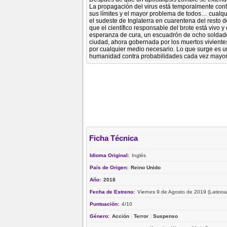
La propagación del virus está temporalmente cont
sus límites y el mayor problema de todos… cualq
el sudeste de Inglaterra en cuarentena del resto de
que el científico responsable del brote está viv
esperanza de cura, un escuadrón de ocho soldado
ciudad, ahora gobernada por los muertos vivientes
por cualquier medio necesario. Lo que surge es u
humanidad contra probabilidades cada vez mayor
Ficha Técnica
Idioma Original:
Inglés
País de Origen:
Reino Unido
Año:
2018
Fecha de Estreno:
Viernes 9 de Agosto de 2019 (Latinoa
Puntuación:
4/10
Género:
Acción
|
Terror
|
Suspenso