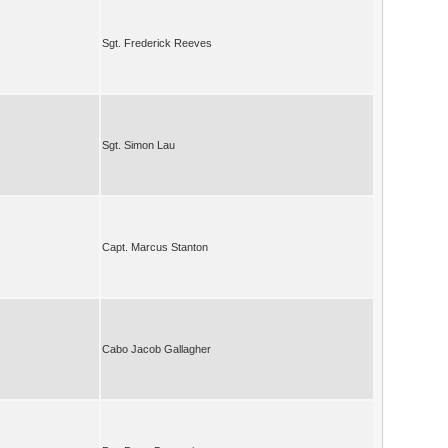
Sgt. Frederick Reeves
Sgt. Simon Lau
Capt. Marcus Stanton
Cabo Jacob Gallagher