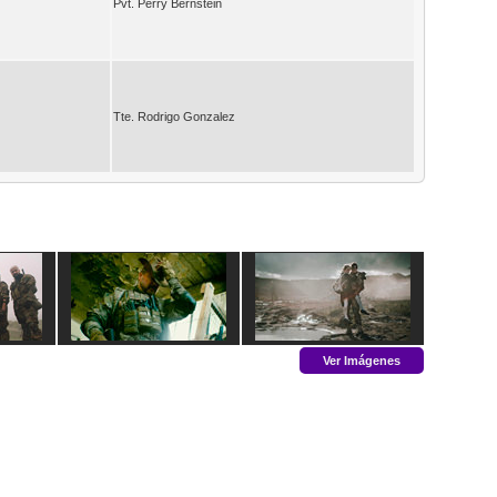
Pvt. Perry Bernstein
Tte. Rodrigo Gonzalez
Ver Imágenes