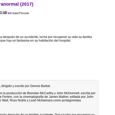
ranormal (2017)
en
GatoTV.com
a después de un accidente, lucha por recuperar su vida su familia
que hay un fantasma en su habitación del hospital.
o, dirigido y escrito por Dennis Bartok.
con la producción de Brendan McCarthy y John McDonnell, escrita por
e Fenton, con la cinematografía de James Mather, editada por John
ve Wall, Ross Noble y Leah McNamara como protagonistas.
izada después de un terrible accidente, Dana lucha por recuperar su