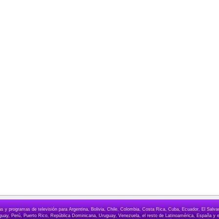
elas y programas de televisión para Argentina, Bolivia, Chile, Colombia, Costa Rica, Cuba, Ecuador, El Sa
ay, Perú, Puerto Rico, República Dominicana, Uruguay, Venezuela, el resto de Latinoamérica, España y e