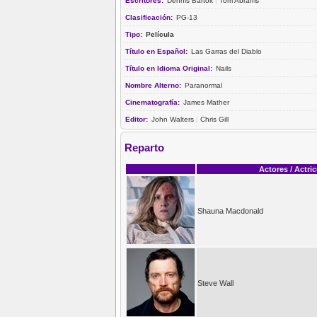
Escritores:
Dennis Bartok
|
Tom Abrams
Clasificación:
PG-13
Tipo:
Película
Título en Español:
Las Garras del Diablo
Título en Idioma Original:
Nails
Nombre Alterno:
Paranormal
Cinematografía:
James Mather
Editor:
John Walters
|
Chris Gill
Reparto
Actores / Actri
Shauna Macdonald
Steve Wall