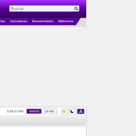
elas
Caricaturas
Documentales
Noticieros
5:46:28 AM
AM/PM
24 Hrs