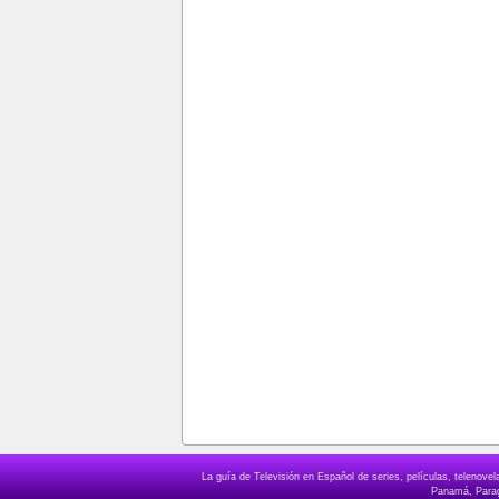
La guía de Televisión en Español de series, películas, telenov
Panamá, Paragu