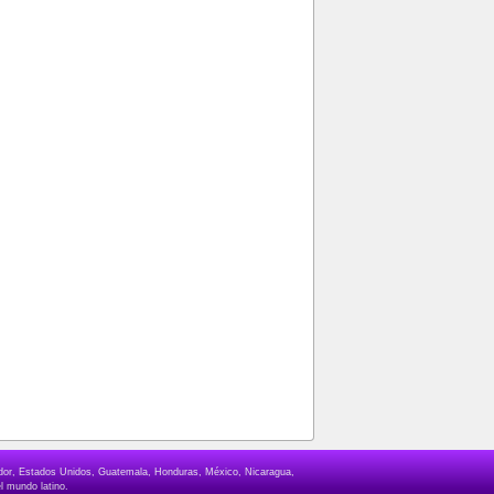
lvador, Estados Unidos, Guatemala, Honduras, México, Nicaragua,
l mundo latino.