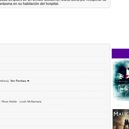
antasma en su habitación del hospital.
mérica)
Ver Fechas ➨
|
Ross Noble
|
Leah McNamara