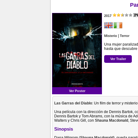
Pa
2017
|
Misterio
Terror
Una mujer paralizad
hasta que descubre 
Ver Trailer
Ver Poster
Las Garras del Diablo
: Un film de terror y misteri
Una película con la dirección de Dennis Bartok, 
Dennis Bartok y Tom Abrams, con la música de Ad
Walters y Chris Gill, con
Shauna Macdonald
, Ste
Sinopsis
Dana Milgrom (
Shauna Macdonald
), queda paral