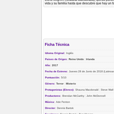
vida y su familia hasta que descubre que hay un f
Ficha Técnica
Idioma Original:
Inglés
Paises de Origen:
Reino Unido
|
Irlanda
Año:
2017
Fecha de Estreno:
Jueves 28 de Junio de 2018 (Latinoa
Puntuación:
5/10
Género:
Terror
|
Misterio
Protagonistas (Elenco):
Shauna Macdonald
|
Steve Wall
Productores:
Brendan McCarthy
|
John McDonnell
Música:
Ade Fenton
Director:
Dennis Bartok