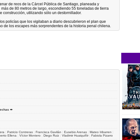
ntenar de reos de la Cárcel Pública de Santiago, planeada y
 más de 80 metros de largo, escondiendo 55 toneladas de tierra
 construcción, utilizando sólo un destornillador.
os policías que los vigilaban a diario descubrieron el plan que
uno de los escapes más sorprendentes de la historia penal chilena.
Fechas ➨
era
|
Patricio Contreras
|
Francisca Gavilán
|
Eusebio Arenas
|
Mateo Iribarren
|
berto Ellena
|
Víctor Montero
|
Diego Ruiz
|
Vladimir Huaiquiñir
|
Fabiola Pizarro