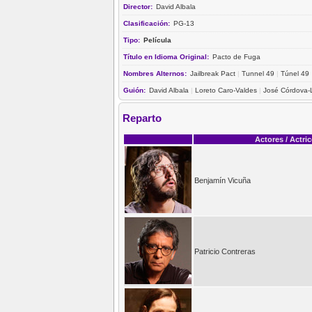
Director:
David Albala
Clasificación:
PG-13
Tipo:
Película
Título en Idioma Original:
Pacto de Fuga
Nombres Alternos:
Jailbreak Pact
|
Tunnel 49
|
Túnel 49
Guión:
David Albala
|
Loreto Caro-Valdes
|
José Córdova-
Reparto
Actores / Actri
Benjamín Vicuña
Patricio Contreras