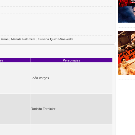
Llanos
|
Manola Palomera
|
Susana Quiroz-Saavedra
ces
Personajes
León Vargas
Rodolfo Ternicier