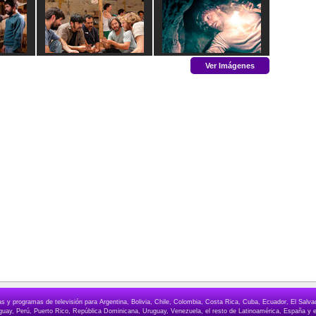
Ver Imágenes
elas y programas de televisión para Argentina, Bolivia, Chile, Colombia, Costa Rica, Cuba, Ecuador, El Sa
ay, Perú, Puerto Rico, República Dominicana, Uruguay, Venezuela, el resto de Latinoamérica, España y e