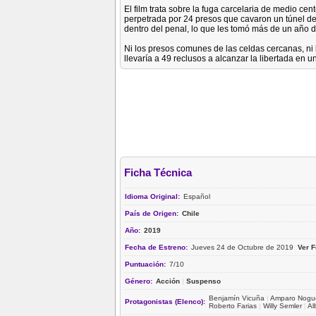
El film trata sobre la fuga carcelaria de medio ce
perpetrada por 24 presos que cavaron un túnel de
dentro del penal, lo que les tomó más de un año de
Ni los presos comunes de las celdas cercanas, ni l
llevaría a 49 reclusos a alcanzar la libertada en 
Ficha Técnica
Idioma Original:
Español
País de Origen:
Chile
Año:
2019
Fecha de Estreno:
Jueves 24 de Octubre de 2019
Ver 
Puntuación:
7/10
Género:
Acción
|
Suspenso
Benjamín Vicuña
|
Amparo Nogu
Protagonistas (Elenco):
Roberto Farias
|
Willy Semler
|
Al