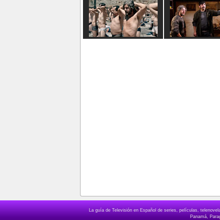
La guía de Televisión en Español de series, películas, telenov
Panamá, Paragu