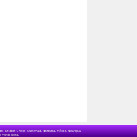
lvador, Estados Unidos, Guatemala, Honduras, México, Nicaragua,
l mundo latino.