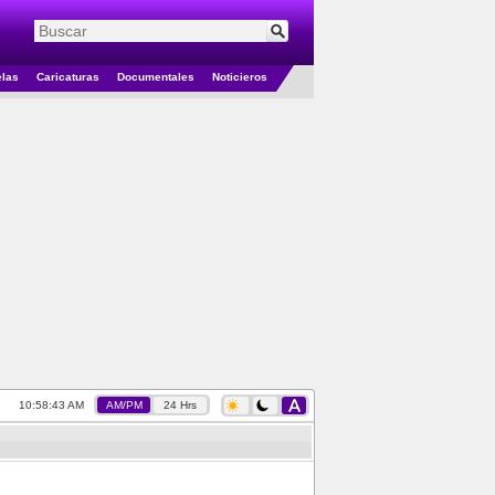
elas
Caricaturas
Documentales
Noticieros
10:58:44 AM
AM/PM
24 Hrs