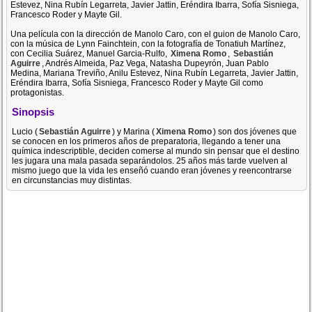
Estevez, Nina Rubín Legarreta, Javier Jattin, Eréndira Ibarra, Sofía Sisniega,
Francesco Roder y Mayte Gil.
Una película con la dirección de Manolo Caro, con el guion de Manolo Caro,
con la música de Lynn Fainchtein, con la fotografía de Tonatiuh Martínez,
con Cecilia Suárez, Manuel Garcia-Rulfo,
Ximena Romo
,
Sebastián
Aguirre
, Andrés Almeida, Paz Vega, Natasha Dupeyrón, Juan Pablo
Medina, Mariana Treviño, Anilu Estevez, Nina Rubín Legarreta, Javier Jattin,
Eréndira Ibarra, Sofía Sisniega, Francesco Roder y Mayte Gil como
protagonistas.
Sinopsis
Lucio (
Sebastián Aguirre
) y Marina (
Ximena Romo
) son dos jóvenes que
se conocen en los primeros años de preparatoria, llegando a tener una
química indescriptible, deciden comerse al mundo sin pensar que el destino
les jugara una mala pasada separándolos. 25 años más tarde vuelven al
mismo juego que la vida les enseñó cuando eran jóvenes y reencontrarse
en circunstancias muy distintas.