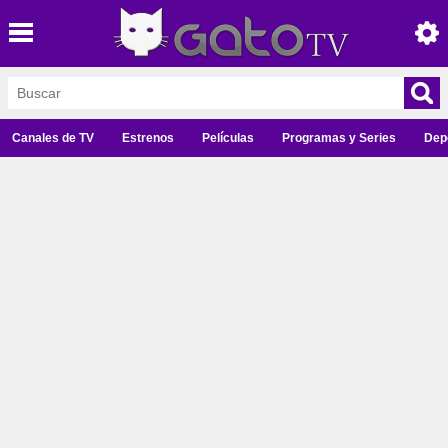
Canales de TV
Estrenos
Películas
Programas y Series
Dep