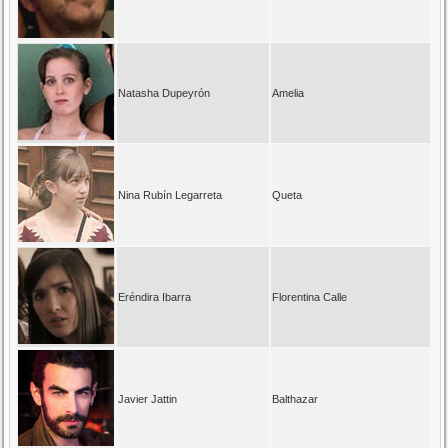
Natasha Dupeyrón
Amelia
Nina Rubín Legarreta
Queta
Eréndira Ibarra
Florentina Calle
Javier Jattin
Balthazar