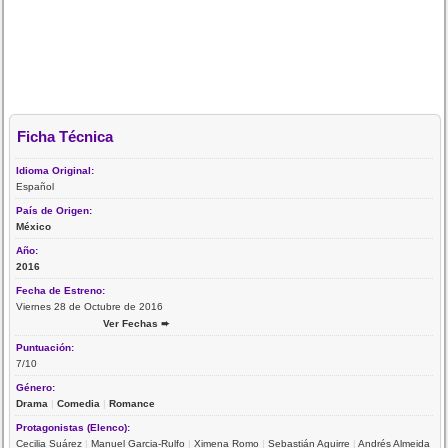
Ficha Técnica
Idioma Original:
Español
País de Origen:
México
Año:
2016
Fecha de Estreno:
Viernes 28 de Octubre de 2016
Ver Fechas ➨
Puntuación:
7/10
Género:
Drama
|
Comedia
|
Romance
Protagonistas (Elenco):
Cecilia Suárez
|
Manuel Garcia-Rulfo
|
Ximena Romo
|
Sebastián Aguirre
|
Andrés Almeida