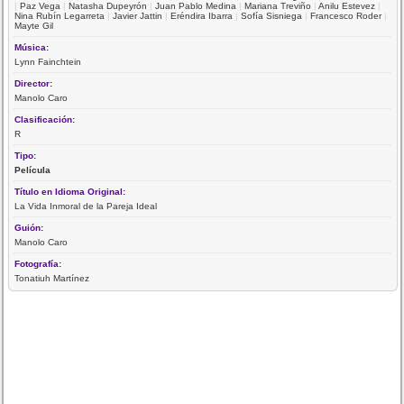
|
Paz Vega
|
Natasha Dupeyrón
|
Juan Pablo Medina
|
Mariana Treviño
|
Anilu Estevez
|
Nina Rubín Legarreta
|
Javier Jattin
|
Eréndira Ibarra
|
Sofía Sisniega
|
Francesco Roder
|
Mayte Gil
Música:
Lynn Fainchtein
Director:
Manolo Caro
Clasificación:
R
Tipo:
Película
Título en Idioma Original:
La Vida Inmoral de la Pareja Ideal
Guión:
Manolo Caro
Fotografía:
Tonatiuh Martínez