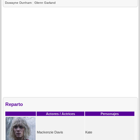
Duwayne Dunham
|
Glenn Garland
Reparto
Actores / Actrices
Personajes
Mackenzie Davis
Kate