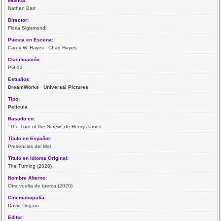
Música:
Nathan Barr
Director:
Floria Sigismondi
Puesta en Escena:
Carey W. Hayes
|
Chad Hayes
Clasificación:
PG-13
Estudios:
DreamWorks
|
Universal Pictures
Tipo:
Película
Basado en:
"The Turn of the Screw" de Henry James
Título en Español:
Presencias del Mal
Título en Idioma Original:
The Turning (2020)
Nombre Alterno:
Otra vuelta de tuerca (2020)
Cinematografía:
David Ungaro
Editor: