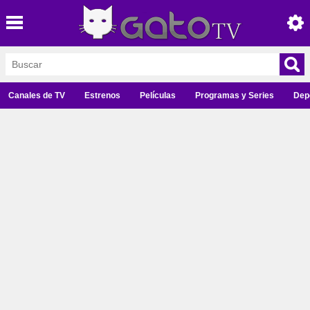
Canales de TV
Estrenos
Películas
Programas y Series
Dep