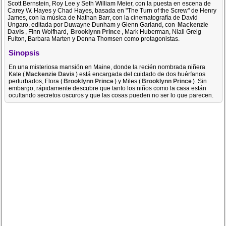
Scott Bernstein, Roy Lee y Seth William Meier, con la puesta en escena de
Carey W. Hayes y Chad Hayes, basada en "The Turn of the Screw" de Henry
James, con la música de Nathan Barr, con la cinematografía de David
Ungaro, editada por Duwayne Dunham y Glenn Garland, con
Mackenzie
Davis
, Finn Wolfhard,
Brooklynn Prince
, Mark Huberman, Niall Greig
Fulton, Barbara Marten y Denna Thomsen como protagonistas.
Sinopsis
En una misteriosa mansión en Maine, donde la recién nombrada niñera
Kate (
Mackenzie Davis
) está encargada del cuidado de dos huérfanos
perturbados, Flora (
Brooklynn Prince
) y Miles (
Brooklynn Prince
). Sin
embargo, rápidamente descubre que tanto los niños como la casa están
ocultando secretos oscuros y que las cosas pueden no ser lo que parecen.