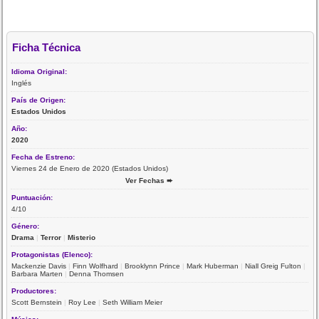
Ficha Técnica
Idioma Original:
Inglés
País de Origen:
Estados Unidos
Año:
2020
Fecha de Estreno:
Viernes 24 de Enero de 2020 (Estados Unidos)
Ver Fechas ➨
Puntuación:
4/10
Género:
Drama
|
Terror
|
Misterio
Protagonistas (Elenco):
Mackenzie Davis
|
Finn Wolfhard
|
Brooklynn Prince
|
Mark Huberman
|
Niall Greig Fulton
|
Barbara Marten
|
Denna Thomsen
Productores:
Scott Bernstein
|
Roy Lee
|
Seth William Meier