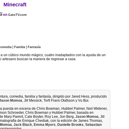
Minecraft
en
GatoTV.com
|
|
omedia
Familia
Fantasía
s a un cúbico mundo mágico, cuatro inadaptados con la ayuda de un
o artesano buscan la manera de regresar a casa.
entura, comedia, familia y fantasía, dirigido por Jared Hess, producido
Jason Momoa
, Jill Messick, Torfi Frans Olafsson y Vu Bui.
 la puesta en escena de Chris Bowman, Hubbel Palmer, Neil Widener,
 Allison Schroeder, Chris Bowman y Hubbel Palmer, basada en
 de Mary Parent, Cale Boyter, Roy Lee, Jon Berg,
Jason Momoa
, Jill
inematografía de Enrique Chediak, con la edición de James Thomas,
 Momoa
,
Jack Black
,
Emma Myers
,
Danielle Brooks
,
Sebastian
protagonistas.