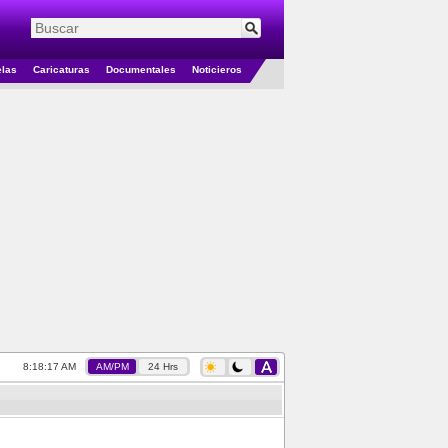
elas
Caricaturas
Documentales
Noticieros
8:18:18 AM
AM/PM
24 Hrs