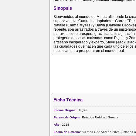
Sinopsis
Bienvenidos al mundo de Minecraft, donde la creat
supervivencia! Cuatro inadaptados – Garrett "The
Natalie (
Emma Myers
) y Dawn (
Danielle Brooks
repente, son arrastrados a través de un misterios
maravillas que prospera gracias a la imaginación
protegerlo de cosas malvadas como Piglins y Zo
artesano inesperado y experto, Steve (
Jack Blac
las cualidades que hacen que cada uno de ellos
necesitan para prosperar en el mundo real.
Ficha Técnica
Idioma Original:
Inglés
Paises de Origen:
Estados Unidos
|
Suecia
Año:
2025
Fecha de Estreno:
Viernes 4 de Abril de 2025 (Estados U