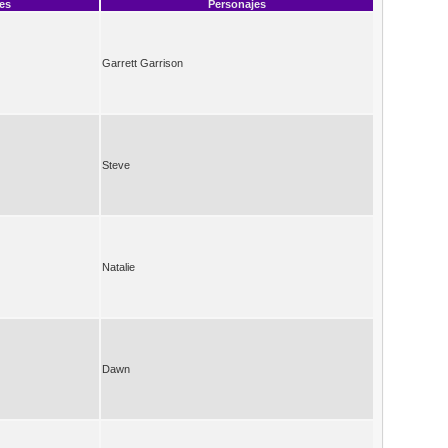
ces
Personajes
Garrett Garrison
Steve
Natalie
Dawn