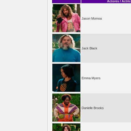
Actores / Actri
Jason Momoa
Jack Black
Emma Myers
Danielle Brooks