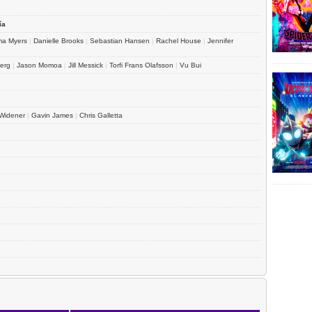
ía
a Myers
|
Danielle Brooks
|
Sebastian Hansen
|
Rachel House
|
Jennifer
erg
|
Jason Momoa
|
Jill Messick
|
Torfi Frans Olafsson
|
Vu Bui
 Widener
|
Gavin James
|
Chris Galletta