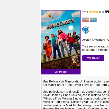
2025
|
|
Acción
Aventura
C
Tras ser arrastrado
inesperado y expert
Ver Trailer
Ver Poster
Una Película de Minecraft
: Un film de acción, av
por Mary Parent, Cale Boyter, Roy Lee, Jon Berg,
Una película con la dirección de Jared Hess, con
Gavin James y Chris Galletta, con la historia de
"Minecraft" de Mojang Studios, con la producción
Messick, Torfi Frans Olafsson y Vu Bui, con la c
con la música de Mark Mothersbaugh, con
Jason
Hansen
, Rachel House y Jennifer Coolidge como 