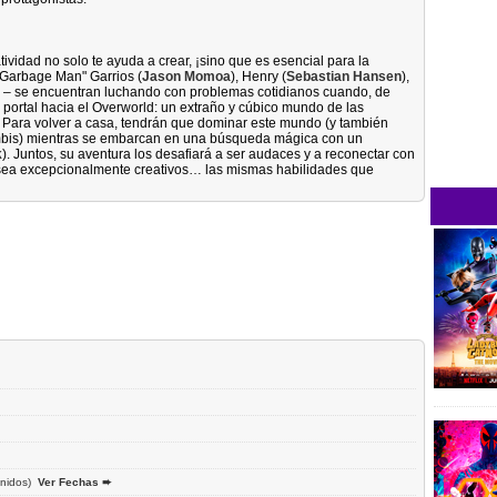
ividad no solo te ayuda a crear, ¡sino que es esencial para la
 Garbage Man" Garrios (
Jason Momoa
), Henry (
Sebastian Hansen
),
) – se encuentran luchando con problemas cotidianos cuando, de
o portal hacia el Overworld: un extraño y cúbico mundo de las
. Para volver a casa, tendrán que dominar este mundo (y también
mbis) mientras se embarcan en una búsqueda mágica con un
k
). Juntos, su aventura los desafiará a ser audaces y a reconectar con
 sea excepcionalmente creativos… las mismas habilidades que
nidos)
Ver Fechas ➨