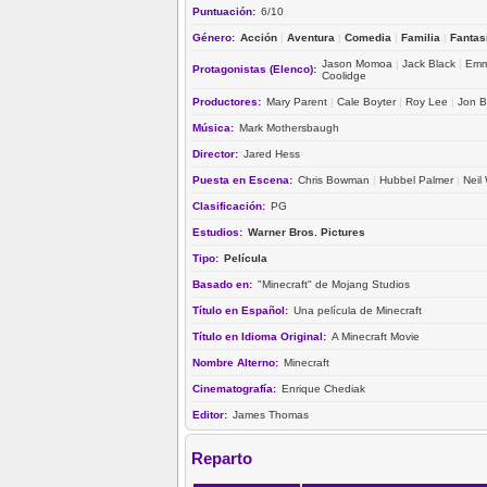
Puntuación:
6/10
Género:
Acción
|
Aventura
|
Comedia
|
Familia
|
Fantas
Jason Momoa
|
Jack Black
|
Emm
Protagonistas (Elenco):
Coolidge
Productores:
Mary Parent
|
Cale Boyter
|
Roy Lee
|
Jon B
Música:
Mark Mothersbaugh
Director:
Jared Hess
Puesta en Escena:
Chris Bowman
|
Hubbel Palmer
|
Neil
Clasificación:
PG
Estudios:
Warner Bros. Pictures
Tipo:
Película
Basado en:
"Minecraft" de Mojang Studios
Título en Español:
Una película de Minecraft
Título en Idioma Original:
A Minecraft Movie
Nombre Alterno:
Minecraft
Cinematografía:
Enrique Chediak
Editor:
James Thomas
Reparto