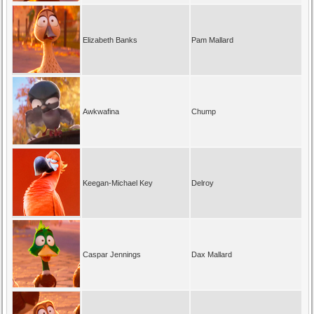
Elizabeth Banks
Pam Mallard
Awkwafina
Chump
Keegan-Michael Key
Delroy
Caspar Jennings
Dax Mallard