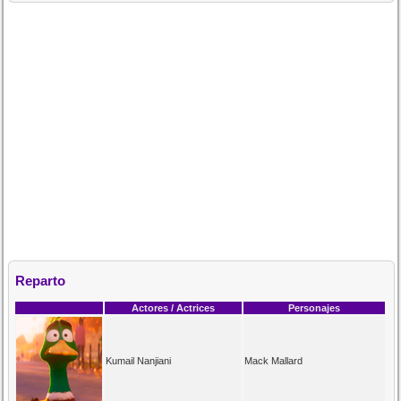
Reparto
Actores / Actrices
Personajes
Kumail Nanjiani
Mack Mallard