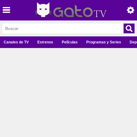
Canales de TV
Estrenos
Películas
Programas y Series
Dep