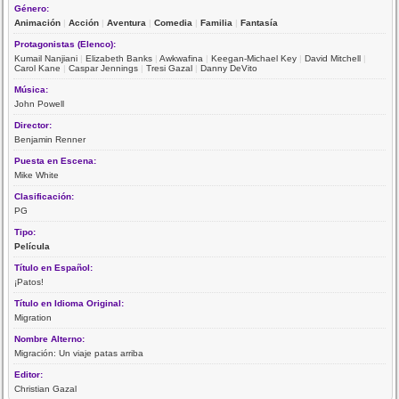
Género:
Animación
|
Acción
|
Aventura
|
Comedia
|
Familia
|
Fantasía
Protagonistas (Elenco):
Kumail Nanjiani
|
Elizabeth Banks
|
Awkwafina
|
Keegan-Michael Key
|
David Mitchell
|
Carol Kane
|
Caspar Jennings
|
Tresi Gazal
|
Danny DeVito
Música:
John Powell
Director:
Benjamin Renner
Puesta en Escena:
Mike White
Clasificación:
PG
Tipo:
Película
Título en Español:
¡Patos!
Título en Idioma Original:
Migration
Nombre Alterno:
Migración: Un viaje patas arriba
Editor:
Christian Gazal