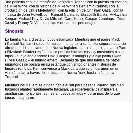
Una película con la dirección de Benjamin Renner, con la puesta en escena
de Mike White, con la historia de Mike White y Benjamin Renner, con la
producción de Chris Meledandri, con la edición de Christian Gazal, con la
música de John Powell, con
Kumail Nanjiani
,
Elizabeth Banks
, Awkwafina,
Keegan-Michael Key, David Mitchell, Carol Kane,
Caspar Jennings
,
Tresi
Gazal
y Danny DeVito como las voces de los personajes.
Sinopsis
La familia Mallard está un poco estancada. Mientras que el padre Mack
(
Kumail Nanjiani
) se conforma con mantener a su familia segura nadando
alrededor de su estanque de Nueva Inglaterra para siempre, la madre Pam
(
Elizabeth Banks
) está ansiosa por cambiar las cosas y mostrarles a sus
hijos – el hijo adolescente Dax (
Caspar Jennings
) y la hija patita Gwen
(
Tresi Gazal
) – el mundo entero. Después de que una familia de patos
migratorios se posara en su estanque con emocionantes historias de
lugares remotos, Pam convence a Mack para que se embarquen en un
viaje familiar, a través de la ciudad de Nueva York, hasta la Jamaica
Tropical.
Mientras los Mallard se dirigen hacia el sur para pasar el ivierno, sus bien
trazados plantes rápidamente fracasan. La experiencia los inspirará a
ampliar sus horizontes, abrirse a nuevos amigos y lograr más de lo que
jamás imaginaron.