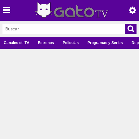
Canales de TV
Estrenos
Películas
Programas y Series
Dep