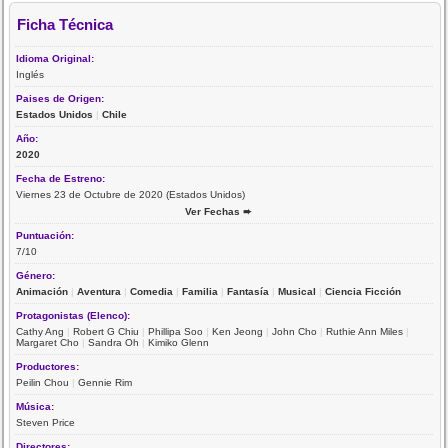
Ficha Técnica
Idioma Original:
Inglés
Paises de Origen:
Estados Unidos
|
Chile
Año:
2020
Fecha de Estreno:
Viernes 23 de Octubre de 2020 (Estados Unidos)
Ver Fechas ➨
Puntuación:
7/10
Género:
Animación
|
Aventura
|
Comedia
|
Familia
|
Fantasía
|
Musical
|
Ciencia Ficción
Protagonistas (Elenco):
Cathy Ang
|
Robert G Chiu
|
Phillipa Soo
|
Ken Jeong
|
John Cho
|
Ruthie Ann Miles
|
Margaret Cho
|
Sandra Oh
|
Kimiko Glenn
Productores:
Peilin Chou
|
Gennie Rim
Música:
Steven Price
Directores: