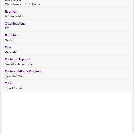
Glen Keane
|
John Kahrs
Escritor:
Audrey Wells
Clasificación:
PG
Estudios:
Netflix
Tipo:
Película
Título en Español:
Más Allá de la Luna
Título en Idioma Original:
Over the Moon
Editor:
Edie Ichioka