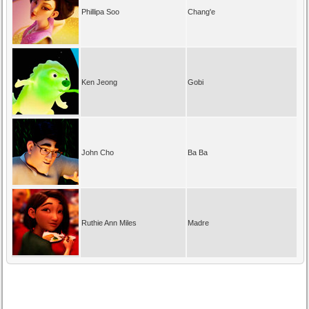
Phillipa Soo
Chang'e
Ken Jeong
Gobi
John Cho
Ba Ba
Ruthie Ann Miles
Madre