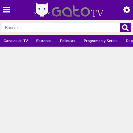
Canales de TV
Estrenos
Películas
Programas y Series
Dep