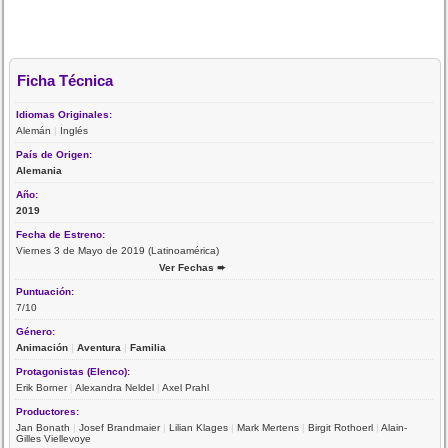
Ficha Técnica
Idiomas Originales:
Alemán
|
Inglés
País de Origen:
Alemania
Año:
2019
Fecha de Estreno:
Viernes 3 de Mayo de 2019 (Latinoamérica)
Ver Fechas ➨
Puntuación:
7/10
Género:
Animación
|
Aventura
|
Familia
Protagonistas (Elenco):
Erik Borner
|
Alexandra Neldel
|
Axel Prahl
Productores:
Jan Bonath
|
Josef Brandmaier
|
Lilian Klages
|
Mark Mertens
|
Birgit Rothoerl
|
Alain-
Gilles Viellevoye