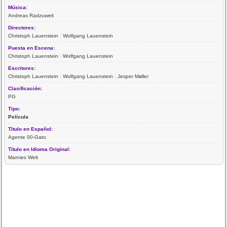
Música:
Andreas Radzuweit
Directores:
Christoph Lauenstein
|
Wolfgang Lauenstein
Puesta en Escena:
Christoph Lauenstein
|
Wolfgang Lauenstein
Escritores:
Christoph Lauenstein
|
Wolfgang Lauenstein
|
Jesper Møller
Clasificación:
PG
Tipo:
Película
Título en Español:
Agente 00-Gato
Título en Idioma Original:
Marnies Welt