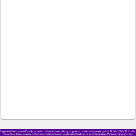
La guía de Televisión en Español de series, películas, telenovelas y programas de televisión para Argentina, Bolivia, Chile, Colombia,
Costa Rica, Cuba, Ecuador, El Salvador, Estados Unidos, Guatemala, Honduras, México, Nicaragua, Panamá, Paraguay, Perú,