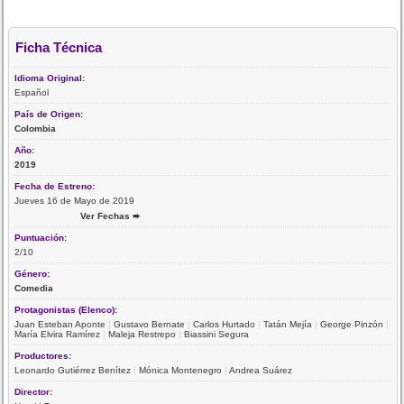
Ficha Técnica
Idioma Original:
Español
País de Origen:
Colombia
Año:
2019
Fecha de Estreno:
Jueves 16 de Mayo de 2019
Ver Fechas ➨
Puntuación:
2/10
Género:
Comedia
Protagonistas (Elenco):
Juan Esteban Aponte
|
Gustavo Bernate
|
Carlos Hurtado
|
Tatán Mejía
|
George Pinzón
|
María Elvira Ramírez
|
Maleja Restrepo
|
Biassini Segura
Productores:
Leonardo Gutiérrez Benítez
|
Mónica Montenegro
|
Andrea Suárez
Director: