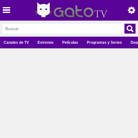
Canales de TV
Estrenos
Películas
Programas y Series
Dep