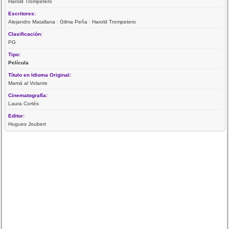
Harold Trompetero
Escritores:
Alejandro Matallana
|
Gilma Peña
|
Harold Trompetero
Clasificación:
PG
Tipo:
Película
Título en Idioma Original:
Mamá al Volante
Cinematografía:
Laura Cortés
Editor:
Hugues Joubert