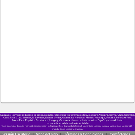
La guía de Televisión en Español de series, películas, telenovelas y programas de televisión para Argentina, Bolivia, Chile, Colombia,
Costa Rica, Cuba, Ecuador, El Salvador, Estados Unidos, Guatemala, Honduras, México, Nicaragua, Panamá, Paraguay, Perú,
Puerto Rico, República Dominicana, Uruguay, Venezuela, el resto de Latinoamérica, España y el mundo latino.
Lo que está en la tele, disfrútalo en tu tele.
Versión Escritorio
Mapa del sitio
Términos y Condiciones
Contáctenos
|
|
|