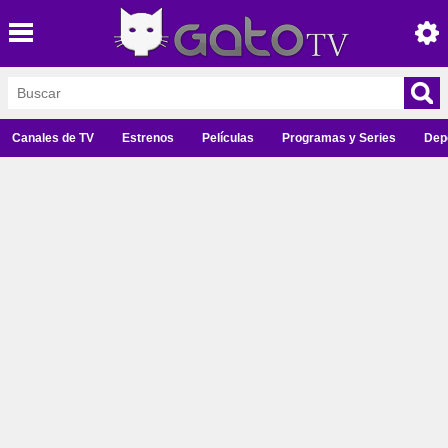
Canales de TV
Estrenos
Películas
Programas y Series
Dep