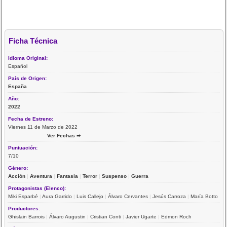
Ficha Técnica
Idioma Original:
Español
País de Origen:
España
Año:
2022
Fecha de Estreno:
Viernes 11 de Marzo de 2022
Ver Fechas ➨
Puntuación:
7/10
Género:
Acción
|
Aventura
|
Fantasía
|
Terror
|
Suspenso
|
Guerra
Protagonistas (Elenco):
Miki Esparbé
|
Aura Garrido
|
Luis Callejo
|
Álvaro Cervantes
|
Jesús Carroza
|
María Botto
Productores:
Ghislain Barrois
|
Álvaro Augustin
|
Cristian Conti
|
Javier Ugarte
|
Edmon Roch