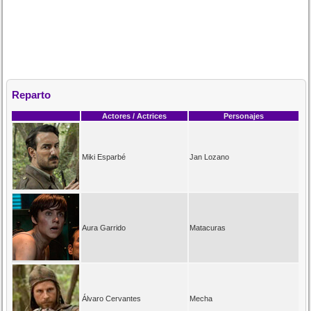
Reparto
Actores / Actrices
Personajes
Miki Esparbé
Jan Lozano
Aura Garrido
Matacuras
Álvaro Cervantes
Mecha