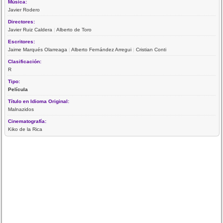
Música:
Javier Rodero
Directores:
Javier Ruiz Caldera
|
Alberto de Toro
Escritores:
Jaime Marqués Olarreaga
|
Alberto Fernández Arregui
|
Cristian Conti
Clasificación:
R
Tipo:
Película
Título en Idioma Original:
Malnazidos
Cinematografía:
Kiko de la Rica