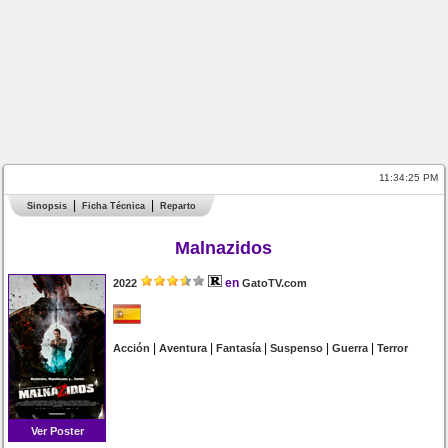
11:34:25 PM
Sinopsis
Ficha Técnica
Reparto
Malnazidos
en
2022
GatoTV.com
|
|
|
|
|
Acción
Aventura
Fantasía
Suspenso
Guerra
Terror
Ver Poster