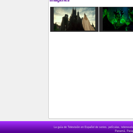
La guía de Televisión en Español de series, películas, telenov
Panamá, Paragu