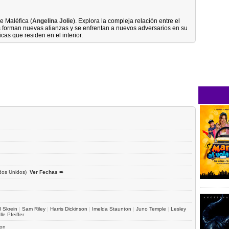
e Maléfica (
Angelina Jolie
). Explora la compleja relación entre el
 forman nuevas alianzas y se enfrentan a nuevos adversarios en su
cas que residen en el interior.
dos Unidos)
Ver Fechas ➨
 Skrein
|
Sam Riley
|
Harris Dickinson
|
Imelda Staunton
|
Juno Temple
|
Lesley
le Pfeiffer
on