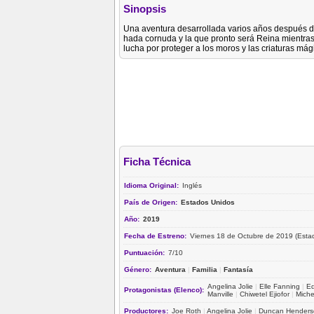
Sinopsis
Una aventura desarrollada varios años después d
hada cornuda y la que pronto será Reina mientras
lucha por proteger a los moros y las criaturas mági
Ficha Técnica
Idioma Original:
Inglés
País de Origen:
Estados Unidos
Año:
2019
Fecha de Estreno:
Viernes 18 de Octubre de 2019 (Esta
Puntuación:
7/10
Género:
Aventura
|
Familia
|
Fantasía
Angelina Jolie
|
Elle Fanning
|
Ed
Protagonistas (Elenco):
Manville
|
Chiwetel Ejiofor
|
Michel
Productores:
Joe Roth
|
Angelina Jolie
|
Duncan Henders