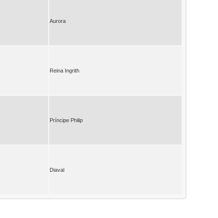
Aurora
Reina Ingrith
Príncipe Philip
Diaval