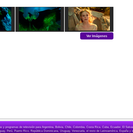
Ver Imágenes
elas y programas de televisión para Argentina, Bolivia, Chile, Colombia, Costa Rica, Cuba, Ecuador, El Sa
ay, Perú, Puerto Rico, República Dominicana, Uruguay, Venezuela, el resto de Latinoamérica, España y e