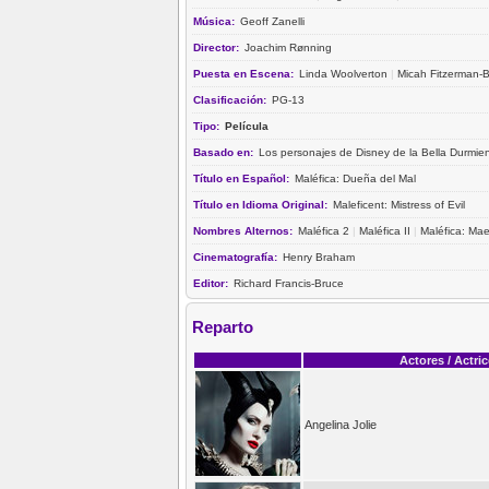
Música:
Geoff Zanelli
Director:
Joachim Rønning
Puesta en Escena:
Linda Woolverton
|
Micah Fitzerman-
Clasificación:
PG-13
Tipo:
Película
Basado en:
Los personajes de Disney de la Bella Durmie
Título en Español:
Maléfica: Dueña del Mal
Título en Idioma Original:
Maleficent: Mistress of Evil
Nombres Alternos:
Maléfica 2
|
Maléfica II
|
Maléfica: Mae
Cinematografía:
Henry Braham
Editor:
Richard Francis-Bruce
Reparto
Actores / Actri
Angelina Jolie