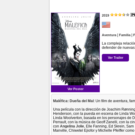
2019
|
|
Aventura
Familia
F
La compleja relació
defender de nuevas 
Ver Trailer
Ver Poster
Maléfica: Dueña del Mal
: Un film de aventura, fa
Una película con la dirección de Joachim Rønning
Henderson, con la puesta en escena de Linda Wool
Linda Woolverton, basada en los personajes de Di
Perrault, con la música de Geoff Zanelli, con la 
con
Angelina Jolie
, Elle Fanning, Ed Skrein, Sam
Manville, Chiwetel Ejiofor y Michelle Pfeiffer como