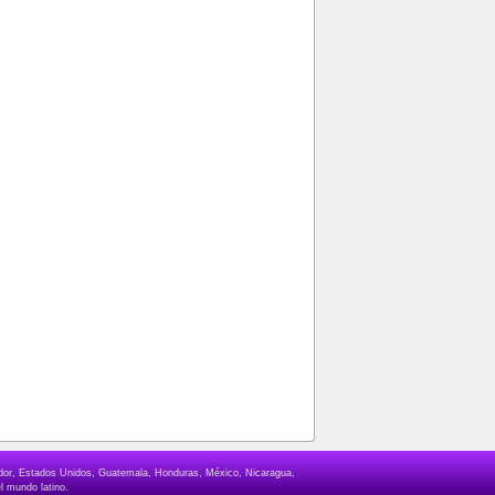
lvador, Estados Unidos, Guatemala, Honduras, México, Nicaragua,
l mundo latino.