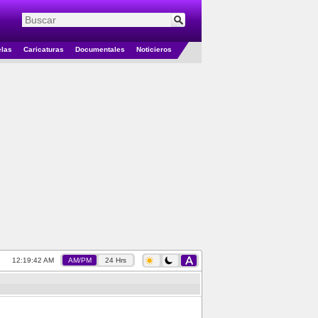
elas
Caricaturas
Documentales
Noticieros
12:19:43 AM
AM/PM
24 Hrs