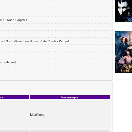
Blue
|
Noah Harpster
nte
|
"La Belle au bois dormant" de Charles Perrault
stra del mal
ces
Personajes
Maleficent