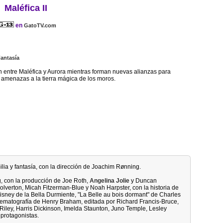
Maléfica II
en
GatoTV.com
antasía
n entre Maléfica y Aurora mientras forman nuevas alianzas para
amenazas a la tierra mágica de los moros.
milia y fantasía, con la dirección de Joachim Rønning.
, con la producción de Joe Roth,
Angelina Jolie
y Duncan
verton, Micah Fitzerman-Blue y Noah Harpster, con la historia de
sney de la Bella Durmiente, "La Belle au bois dormant" de Charles
cinematografía de Henry Braham, editada por Richard Francis-Bruce,
 Riley, Harris Dickinson, Imelda Staunton, Juno Temple, Lesley
 protagonistas.