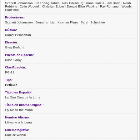
Scarlett Johansson
|
Channing Tatum
|
Nick Dillenburg
|
Anna García
|
Jim Rash
|
Noah
Robbins
|
Colin Woodell
|
Christian Zuber
|
Donald Elise Watkins
|
Ray Romano
|
Woody
Harrelson
Productores:
Scarlett Johansson
|
Jonathan Lia
|
Keenan Flynn
|
Sarah Schechter
Música:
Daniel Pemberton
Director:
Greg Berlanti
Puesta en Escena:
Rose Gilroy
Clasificación:
PG-13
Tipo:
Película
Título en Español:
La Otra Cara de la Luna
Título en Idioma Original:
Fly Me to the Moon
Nombre Alterno:
Llévame a la Luna
Cinematografía:
Dariusz Wolski