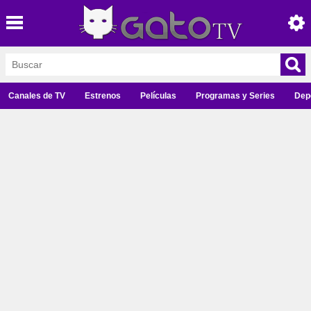
Canales de TV
Estrenos
Películas
Programas y Series
Dep