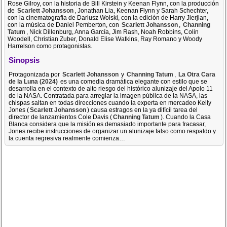
Rose Gilroy, con la historia de Bill Kirstein y Keenan Flynn, con la producción
de
Scarlett Johansson
, Jonathan Lia, Keenan Flynn y Sarah Schechter,
con la cinematografía de Dariusz Wolski, con la edición de Harry Jierjian,
con la música de Daniel Pemberton, con
Scarlett Johansson
,
Channing
Tatum
, Nick Dillenburg, Anna García, Jim Rash, Noah Robbins, Colin
Woodell, Christian Zuber, Donald Elise Watkins, Ray Romano y Woody
Harrelson como protagonistas.
Sinopsis
Protagonizada por
Scarlett Johansson
y
Channing Tatum
,
La Otra Cara
de la Luna (2024)
es una comedia dramática elegante con estilo que se
desarrolla en el contexto de alto riesgo del histórico alunizaje del Apolo 11
de la NASA. Contratada para arreglar la imagen pública de la NASA, las
chispas saltan en todas direcciones cuando la experta en mercadeo Kelly
Jones (
Scarlett Johansson
) causa estragos en la ya difícil tarea del
director de lanzamientos Cole Davis (
Channing Tatum
). Cuando la Casa
Blanca considera que la misión es demasiado importante para fracasar,
Jones recibe instrucciones de organizar un alunizaje falso como respaldo y
la cuenta regresiva realmente comienza…