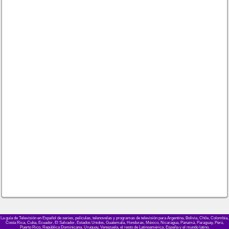
La guía de Televisión en Español de series, películas, telenovelas y programas de televisión para Argentina, Bolivia, Chile, Colombia,
Costa Rica, Cuba, Ecuador, El Salvador, Estados Unidos, Guatemala, Honduras, México, Nicaragua, Panamá, Paraguay, Perú,
Puerto Rico, República Dominicana, Uruguay, Venezuela, el resto de Latinoamérica, España y el mundo latino.