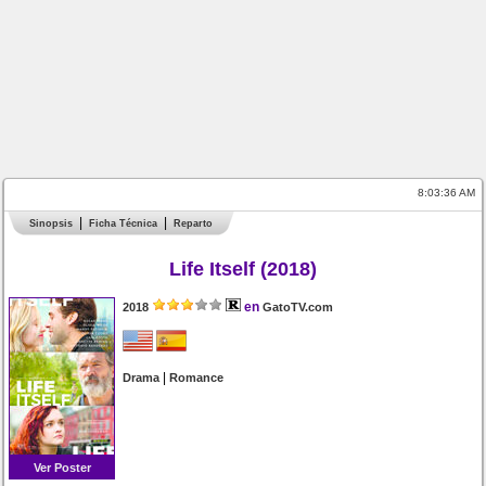
8:03:36 AM
Sinopsis
Ficha Técnica
Reparto
Life Itself (2018)
en
2018
GatoTV.com
|
Drama
Romance
Ver Poster