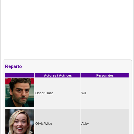
Reparto
Actores / Actrices
Personajes
Oscar Isaac
Will
Olivia Wilde
Abby