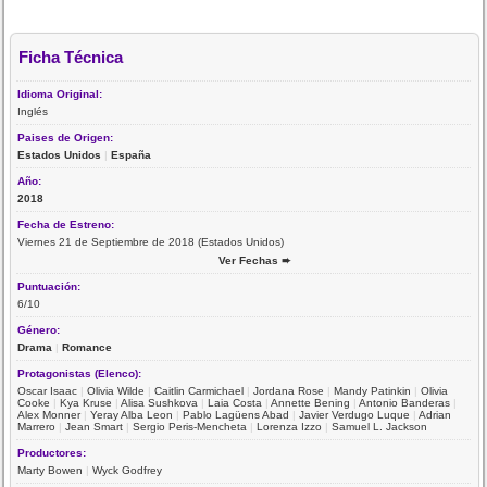
Ficha Técnica
Idioma Original:
Inglés
Paises de Origen:
Estados Unidos
|
España
Año:
2018
Fecha de Estreno:
Viernes 21 de Septiembre de 2018 (Estados Unidos)
Ver Fechas ➨
Puntuación:
6/10
Género:
Drama
|
Romance
Protagonistas (Elenco):
Oscar Isaac
|
Olivia Wilde
|
Caitlin Carmichael
|
Jordana Rose
|
Mandy Patinkin
|
Olivia
Cooke
|
Kya Kruse
|
Alisa Sushkova
|
Laia Costa
|
Annette Bening
|
Antonio Banderas
|
Alex Monner
|
Yeray Alba Leon
|
Pablo Lagüens Abad
|
Javier Verdugo Luque
|
Adrian
Marrero
|
Jean Smart
|
Sergio Peris-Mencheta
|
Lorenza Izzo
|
Samuel L. Jackson
Productores:
Marty Bowen
|
Wyck Godfrey