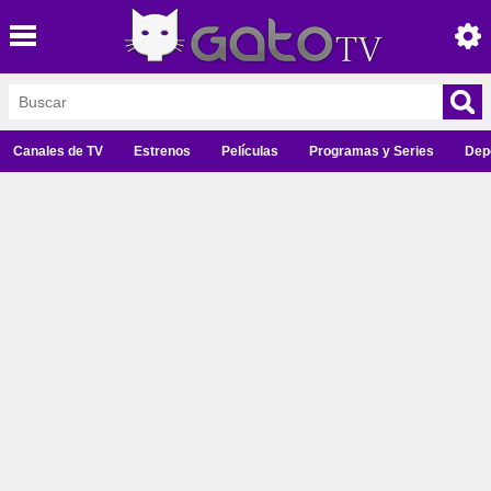
Canales de TV
Estrenos
Películas
Programas y Series
Dep