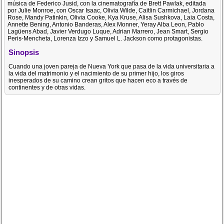
música de Federico Jusid, con la cinematografía de Brett Pawlak, editada
por Julie Monroe, con Oscar Isaac, Olivia Wilde, Caitlin Carmichael, Jordana
Rose, Mandy Patinkin, Olivia Cooke, Kya Kruse, Alisa Sushkova, Laia Costa,
Annette Bening, Antonio Banderas, Alex Monner, Yeray Alba Leon, Pablo
Lagüens Abad, Javier Verdugo Luque, Adrian Marrero, Jean Smart, Sergio
Peris-Mencheta, Lorenza Izzo y Samuel L. Jackson como protagonistas.
Sinopsis
Cuando una joven pareja de Nueva York que pasa de la vida universitaria a
la vida del matrimonio y el nacimiento de su primer hijo, los giros
inesperados de su camino crean gritos que hacen eco a través de
continentes y de otras vidas.