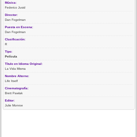
Música:
Federico Jusid
Director:
Dan Fogelman
Puesta en Escena:
Dan Fogelman
Clasificación:
R
Tipo:
Película
Título en Idioma Original:
La Vida Misma
Nombre Alterno:
Life Itself
Cinematografía:
Brett Pawlak
Editor:
Julie Monroe