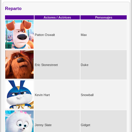
Reparto
Actores / Actrices
Personajes
Patton Oswalt
Max
Eric Stonestreet
Duke
Kevin Hart
Snowball
Jenny Slate
Gidget