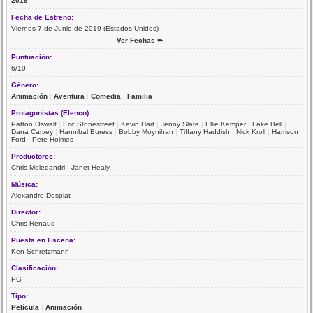
2019
Fecha de Estreno:
Viernes 7 de Junio de 2019 (Estados Unidos)
Ver Fechas ➨
Puntuación:
6/10
Género:
Animación
|
Aventura
|
Comedia
|
Familia
Protagonistas (Elenco):
Patton Oswalt
|
Eric Stonestreet
|
Kevin Hart
|
Jenny Slate
|
Ellie Kemper
|
Lake Bell
|
Dana Carvey
|
Hannibal Buress
|
Bobby Moynihan
|
Tiffany Haddish
|
Nick Kroll
|
Harrison
Ford
|
Pete Holmes
Productores:
Chris Meledandri
|
Janet Healy
Música:
Alexandre Desplat
Director:
Chris Renaud
Puesta en Escena:
Ken Schretzmann
Clasificación:
PG
Tipo:
Película
|
Animación