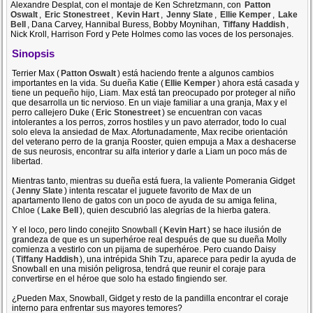
Alexandre Desplat, con el montaje de Ken Schretzmann, con
Patton
Oswalt
,
Eric Stonestreet
,
Kevin Hart
,
Jenny Slate
,
Ellie Kemper
,
Lake
Bell
, Dana Carvey, Hannibal Buress, Bobby Moynihan,
Tiffany Haddish
,
Nick Kroll, Harrison Ford y Pete Holmes como las voces de los personajes.
Sinopsis
Terrier Max (
Patton Oswalt
) está haciendo frente a algunos cambios
importantes en la vida. Su dueña Katie (
Ellie Kemper
) ahora está casada y
tiene un pequeño hijo, Liam. Max está tan preocupado por proteger al niño
que desarrolla un tic nervioso. En un viaje familiar a una granja, Max y el
perro callejero Duke (
Eric Stonestreet
) se encuentran con vacas
intolerantes a los perros, zorros hostiles y un pavo aterrador, todo lo cual
solo eleva la ansiedad de Max. Afortunadamente, Max recibe orientación
del veterano perro de la granja Rooster, quien empuja a Max a deshacerse
de sus neurosis, encontrar su alfa interior y darle a Liam un poco más de
libertad.
Mientras tanto, mientras su dueña está fuera, la valiente Pomerania Gidget
(
Jenny Slate
) intenta rescatar el juguete favorito de Max de un
apartamento lleno de gatos con un poco de ayuda de su amiga felina,
Chloe (
Lake Bell
), quien descubrió las alegrías de la hierba gatera.
Y el loco, pero lindo conejito Snowball (
Kevin Hart
) se hace ilusión de
grandeza de que es un superhéroe real después de que su dueña Molly
comienza a vestirlo con un pijama de superhéroe. Pero cuando Daisy
(
Tiffany Haddish
), una intrépida Shih Tzu, aparece para pedir la ayuda de
Snowball en una misión peligrosa, tendrá que reunir el coraje para
convertirse en el héroe que solo ha estado fingiendo ser.
¿Pueden Max, Snowball, Gidget y resto de la pandilla encontrar el coraje
interno para enfrentar sus mayores temores?