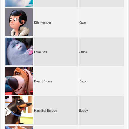
Ellie Kemper
Katie
Lake Bell
Chloe
Dana Carvey
Pops
Hannibal Buress
Buddy