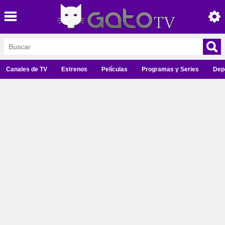
Canales de TV
Estrenos
Películas
Programas y Series
Dep