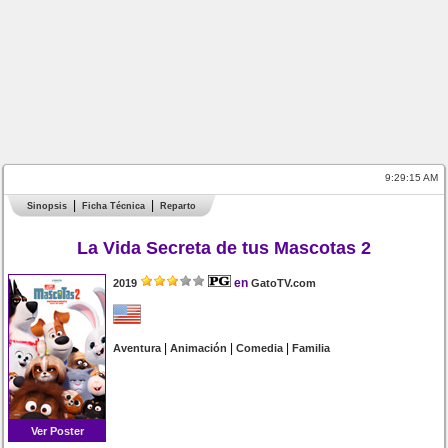
9:29:15 AM
Sinopsis
Ficha Técnica
Reparto
La Vida Secreta de tus Mascotas 2
en
2019
GatoTV.com
|
|
|
Aventura
Animación
Comedia
Familia
Ver Poster