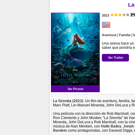
La
2023
|
|
Aventura
Familia
Una sirena hace un t
saber que pondría en
Ver Trailer
Ver Poster
La Sirenita (2023)
: Un film de aventura, familia, 
Marc Platt, Lin-Manuel Miranda, John DeLuca y R
Una película con la dirección de Rob Marshall, c
Ron Clements y John Musker, "La Sirenita" de Han
Miranda, John DeLuca y Rob Marshall, con la cine
música de Alan Menken, con
Halle Bailey
,
Jonah 
Bardem
como protagonistas, con Daveed Diggs, 