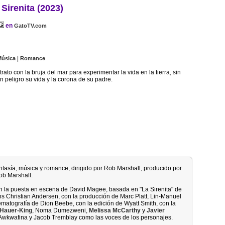
 Sirenita (2023)
en
GatoTV.com
|
Música
Romance
rato con la bruja del mar para experimentar la vida en la tierra, sin
 peligro su vida y la corona de su padre.
fantasía, música y romance, dirigido por Rob Marshall, producido por
ob Marshall.
on la puesta en escena de David Magee, basada en "La Sirenita" de
s Christian Andersen, con la producción de Marc Platt, Lin-Manuel
matografía de Dion Beebe, con la edición de Wyatt Smith, con la
Hauer-King
, Noma Dumezweni,
Melissa McCarthy
y
Javier
Awkwafina y Jacob Tremblay como las voces de los personajes.