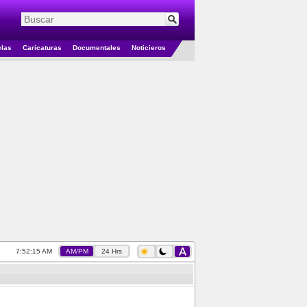
elas
Caricaturas
Documentales
Noticieros
7:52:16 AM
AM/PM
24 Hrs