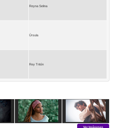
Reyna Selina
Úrsula
Rey Tritón
Ver Imágenes