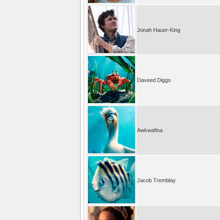
Jonah Hauer-King
Daveed Diggs
Awkwafina
Jacob Tremblay