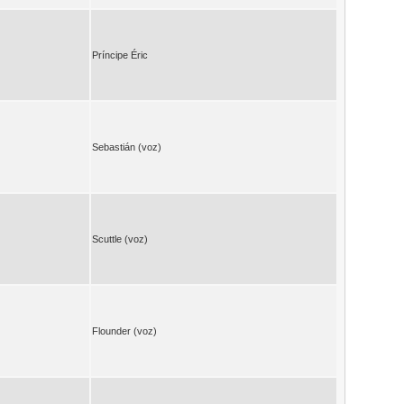
Príncipe Éric
Sebastián (voz)
Scuttle (voz)
Flounder (voz)