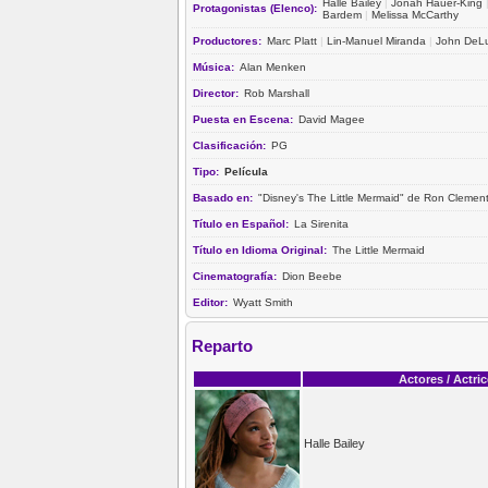
Halle Bailey
|
Jonah Hauer-King
Protagonistas (Elenco):
Bardem
|
Melissa McCarthy
Productores:
Marc Platt
|
Lin-Manuel Miranda
|
John DeL
Música:
Alan Menken
Director:
Rob Marshall
Puesta en Escena:
David Magee
Clasificación:
PG
Tipo:
Película
Basado en:
"Disney's The Little Mermaid" de Ron Clement
Título en Español:
La Sirenita
Título en Idioma Original:
The Little Mermaid
Cinematografía:
Dion Beebe
Editor:
Wyatt Smith
Reparto
Actores / Actri
Halle Bailey