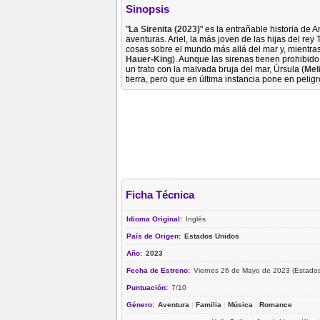
Sinopsis
"
La Sirenita (2023)
" es la entrañable historia de Ar
aventuras. Ariel, la más joven de las hijas del rey T
cosas sobre el mundo más allá del mar y, mientras 
Hauer-King
). Aunque las sirenas tienen prohibid
un trato con la malvada bruja del mar, Úrsula (
Mel
tierra, pero que en última instancia pone en peligr
Ficha Técnica
Idioma Original:
Inglés
País de Origen:
Estados Unidos
Año:
2023
Fecha de Estreno:
Viernes 26 de Mayo de 2023 (Estados
Puntuación:
7/10
Género:
Aventura
|
Familia
|
Música
|
Romance