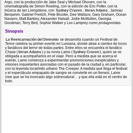
Argo, con la producción de Jake Seal y Michael Ohoven, con la
cinematografía de Simon Rowling, con la edición de Eric Potter, con la
música de Ian Livingstone, con
Sydney Craven
,
Imran Adams
, Jarreau
Benjamin, Gabriel Freilich, Pete Brooke, Dee Wallace, Gary Graham, Ocean
Navarro, Matt Barkley, Alexander Halsall, Jodie McMullen, Georgia
Goodman, Terry Bird, Sophie Walker y Lex Lamprey como protagonistas.
Sinopsis
La Reencarnación del Demonio
se desarrolla cuando un Festival de
Terror celebra su primer evento en Luisiana, donde atrae a cientos de locos
y fanáticos del terror de todas partes. Entre ellos se encuentra el fanático
Chase (
Imran Adams
) y su novia Laine (
Sydney Craven
), quien se ve
obligada a acompañarlos en el viaje. Pero a medida que se acerca el
evento, Laine comienza a experimentar premoniciones inexplicables y
visiones inquietantes asociadas con el pasado de la ciudad y, en particular,
con la leyenda local/mito urbano The Creeper. A medida que llega el festival
y el espectáculo empapado de sangre se convierte en un frenesí, Laine
cree que se ha invocado algo sobrenatural… y que ella está en el centro de
todo.