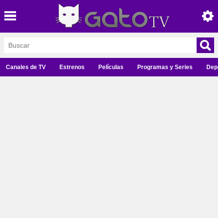
Canales de TV
Estrenos
Películas
Programas y Series
Dep