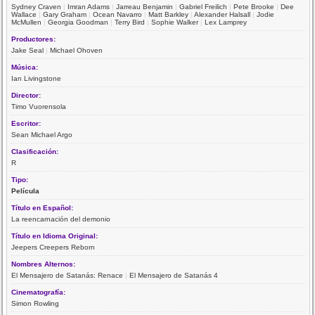
Sydney Craven
|
Imran Adams
|
Jarreau Benjamin
|
Gabriel Freilich
|
Pete Brooke
|
Dee
Wallace
|
Gary Graham
|
Ocean Navarro
|
Matt Barkley
|
Alexander Halsall
|
Jodie
McMullen
|
Georgia Goodman
|
Terry Bird
|
Sophie Walker
|
Lex Lamprey
Productores:
Jake Seal
|
Michael Ohoven
Música:
Ian Livingstone
Director:
Timo Vuorensola
Escritor:
Sean Michael Argo
Clasificación:
R
Tipo:
Película
Título en Español:
La reencarnación del demonio
Título en Idioma Original:
Jeepers Creepers Reborn
Nombres Alternos:
El Mensajero de Satanás: Renace
|
El Mensajero de Satanás 4
Cinematografía:
Simon Rowling