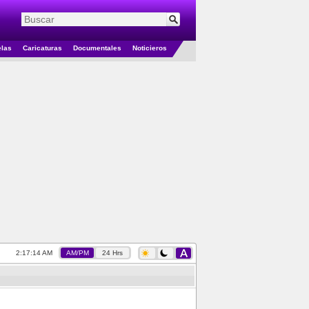
elas
Caricaturas
Documentales
Noticieros
2:17:15 AM
AM/PM
24 Hrs