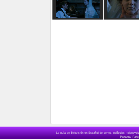
La guía de Televisión en Español de series, películas, telenov
Panamá, Paragu