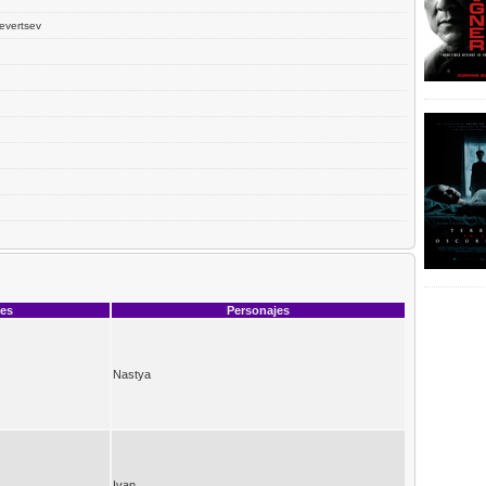
Severtsev
ces
Personajes
Nastya
Ivan