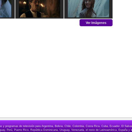
Ver Imágenes
elas y programas de televisión para Argentina, Bolivia, Chile, Colombia, Costa Rica, Cuba, Ecuador, El Sa
ay, Perú, Puerto Rico, República Dominicana, Uruguay, Venezuela, el resto de Latinoamérica, España y e