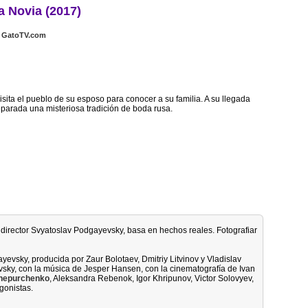
a Novia (2017)
GatoTV.com
sita el pueblo de su esposo para conocer a su familia. A su llegada
eparada una misteriosa tradición de boda rusa.
el director Svyatoslav Podgayevsky, basa en hechos reales. Fotografiar
yevsky, producida por Zaur Bolotaev, Dmitriy Litvinov y Vladislav
sky, con la música de Jesper Hansen, con la cinematografía de Ivan
hepurchenko
, Aleksandra Rebenok, Igor Khripunov, Victor Solovyev,
gonistas.