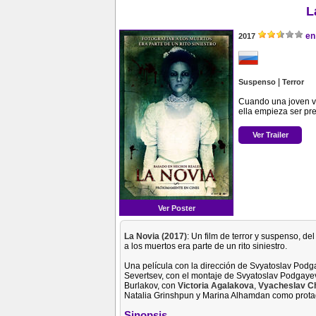
L
en
2017
|
Suspenso
Terror
Cuando una joven vi
ella empieza ser pr
Ver Trailer
Ver Poster
La Novia (2017)
: Un film de terror y suspenso, d
a los muertos era parte de un rito siniestro.
Una película con la dirección de Svyatoslav Podga
Severtsev, con el montaje de Svyatoslav Podgayev
Burlakov, con
Victoria Agalakova
,
Vyacheslav C
Natalia Grinshpun y Marina Alhamdan como prota
Sinopsis