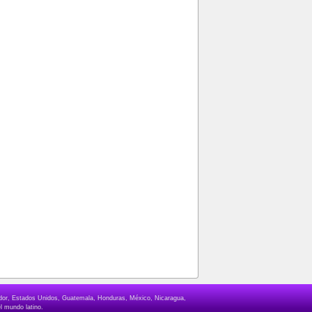
lvador, Estados Unidos, Guatemala, Honduras, México, Nicaragua,
l mundo latino.