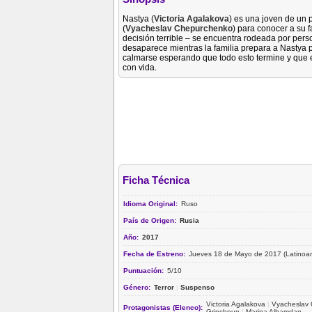
Nastya (
Victoria Agalakova
) es una joven de un 
(
Vyacheslav Chepurchenko
) para conocer a su 
decisión terrible – se encuentra rodeada por perso
desaparece mientras la familia prepara a Nastya p
calmarse esperando que todo esto termine y que e
con vida.
Ficha Técnica
Idioma Original:
Ruso
País de Origen:
Rusia
Año:
2017
Fecha de Estreno:
Jueves 18 de Mayo de 2017 (Latinoam
Puntuación:
5/10
Género:
Terror
|
Suspenso
Victoria Agalakova
|
Vyacheslav
Protagonistas (Elenco):
Grinshpun
|
Marina Alhamdan