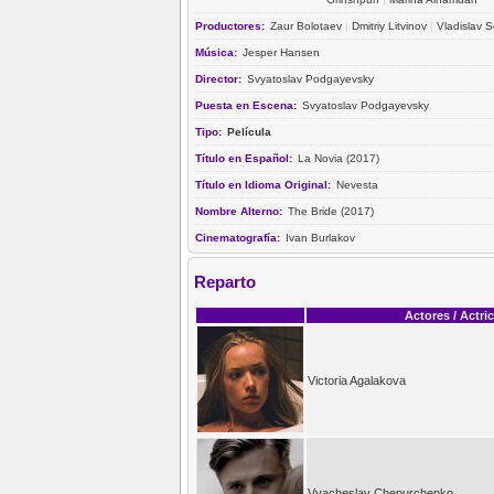
Productores:
Zaur Bolotaev
|
Dmitriy Litvinov
|
Vladislav 
Música:
Jesper Hansen
Director:
Svyatoslav Podgayevsky
Puesta en Escena:
Svyatoslav Podgayevsky
Tipo:
Película
Título en Español:
La Novia (2017)
Título en Idioma Original:
Nevesta
Nombre Alterno:
The Bride (2017)
Cinematografía:
Ivan Burlakov
Reparto
Actores / Actri
Victoria Agalakova
Vyacheslav Chepurchenko