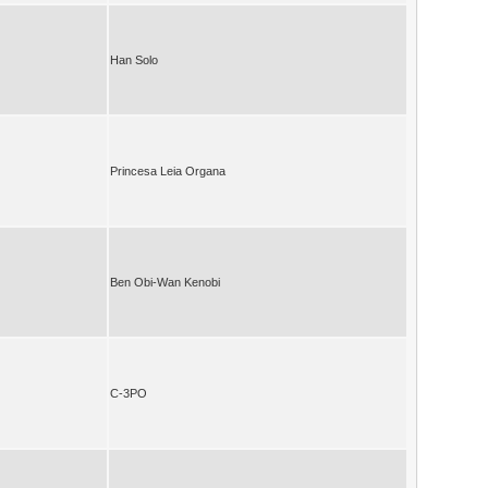
Han Solo
Princesa Leia Organa
Ben Obi-Wan Kenobi
C-3PO