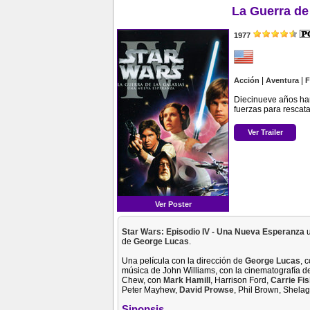
La Guerra de 
1977
|
|
Acción
Aventura
F
Diecinueve años han
fuerzas para rescata
Ver Trailer
Ver Poster
Star Wars: Episodio IV - Una Nueva Esperanza
u
de
George Lucas
.
Una película con la dirección de
George Lucas
, 
música de John Williams, con la cinematografía de
Chew, con
Mark Hamill
, Harrison Ford,
Carrie Fi
Peter Mayhew,
David Prowse
, Phil Brown, Shela
Sinopsis