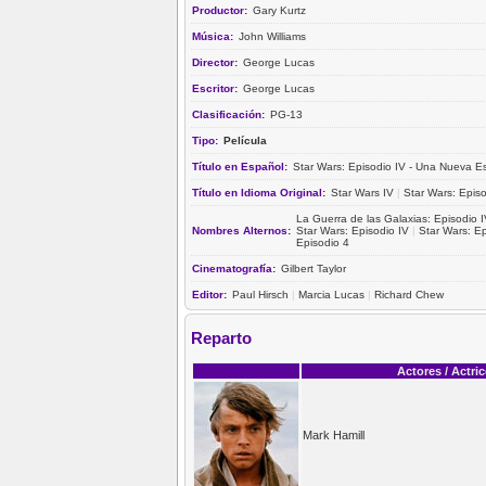
Productor:
Gary Kurtz
Música:
John Williams
Director:
George Lucas
Escritor:
George Lucas
Clasificación:
PG-13
Tipo:
Película
Título en Español:
Star Wars: Episodio IV - Una Nueva 
Título en Idioma Original:
Star Wars IV
|
Star Wars: Epis
La Guerra de las Galaxias: Episodio
Nombres Alternos:
Star Wars: Episodio IV
|
Star Wars: Ep
Episodio 4
Cinematografía:
Gilbert Taylor
Editor:
Paul Hirsch
|
Marcia Lucas
|
Richard Chew
Reparto
Actores / Actri
Mark Hamill