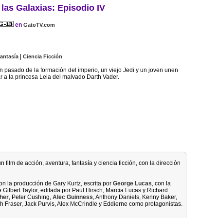
las Galaxias: Episodio IV
en
GatoTV.com
|
antasía
Ciencia Ficción
 pasado de la formación del imperio, un viejo Jedi y un joven unen
r a la princesa Leia del malvado Darth Vader.
n film de acción, aventura, fantasía y ciencia ficción, con la dirección
con la producción de Gary Kurtz, escrita por
George Lucas
, con la
 Gilbert Taylor, editada por Paul Hirsch, Marcia Lucas y Richard
sher
, Peter Cushing,
Alec Guinness
, Anthony Daniels, Kenny Baker,
gh Fraser, Jack Purvis, Alex McCrindle y Eddierne como protagonistas.