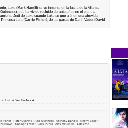
rio, Luke (
Mark Hamill
) se ve inmerso en la lucha de la Alianza
 Guinness
), que ha vivido recluido durante años en el planeta
namiento Jedi de Luke cuando Luke se une a él en una atrevida
a Princesa Leia (
Carrie Fisher
), de las garras de Darth Vader (
David
os Unidos)
Ver Fechas ➨
ie Fisher
|
Peter Cushing
|
Alec Guinness
|
Anthony Daniels
|
Kenny Baker
|
hil Brown
|
Shelagh Fraser
|
Jack Purvis
|
Alex McCrindle
|
Eddierne