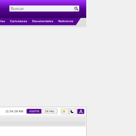
elas
Caricaturas
Documentales
Noticieros
11:04:29 AM
AM/PM
24 Hrs