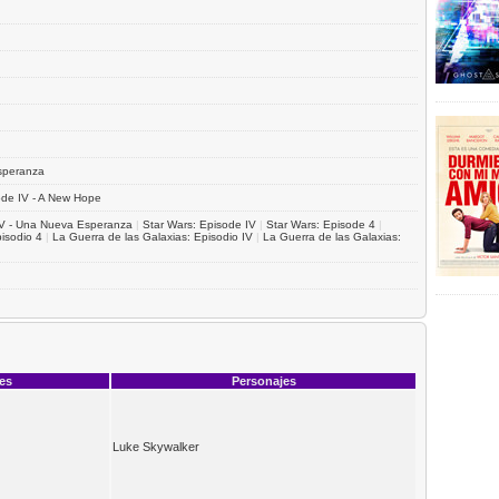
Esperanza
ode IV - A New Hope
 IV - Una Nueva Esperanza
|
Star Wars: Episode IV
|
Star Wars: Episode 4
|
isodio 4
|
La Guerra de las Galaxias: Episodio IV
|
La Guerra de las Galaxias:
ces
Personajes
Luke Skywalker