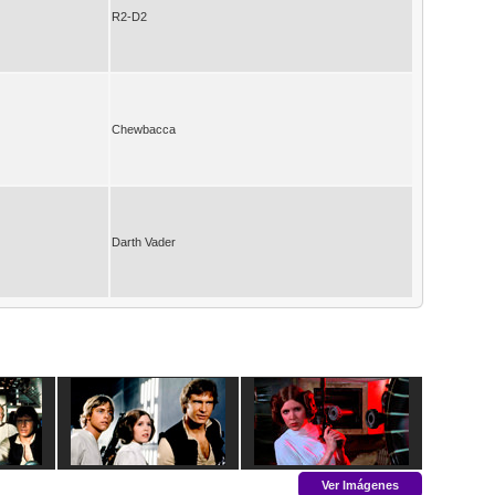
R2-D2
Chewbacca
Darth Vader
Ver Imágenes