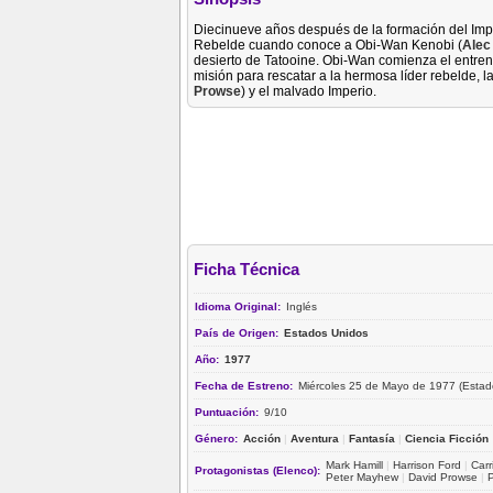
Diecinueve años después de la formación del Impe
Rebelde cuando conoce a Obi-Wan Kenobi (
Alec
desierto de Tatooine. Obi-Wan comienza el entre
misión para rescatar a la hermosa líder rebelde, l
Prowse
) y el malvado Imperio.
Ficha Técnica
Idioma Original:
Inglés
País de Origen:
Estados Unidos
Año:
1977
Fecha de Estreno:
Miércoles 25 de Mayo de 1977 (Estad
Puntuación:
9/10
Género:
Acción
|
Aventura
|
Fantasía
|
Ciencia Ficción
Mark Hamill
|
Harrison Ford
|
Carr
Protagonistas (Elenco):
Peter Mayhew
|
David Prowse
|
P