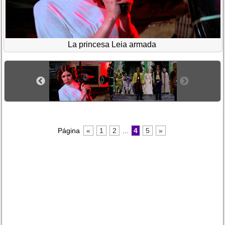
La princesa Leia armada
Página
«
1
2
...
4
5
»