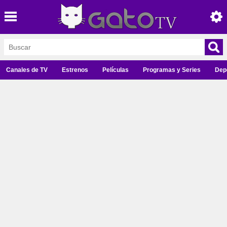
Canales de TV
Estrenos
Películas
Programas y Series
Dep