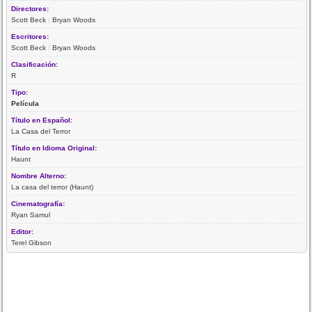
Directores:
Scott Beck
|
Bryan Woods
Escritores:
Scott Beck
|
Bryan Woods
Clasificación:
R
Tipo:
Película
Título en Español:
La Casa del Terror
Título en Idioma Original:
Haunt
Nombre Alterno:
La casa del terror (Haunt)
Cinematografía:
Ryan Samul
Editor:
Terel Gibson