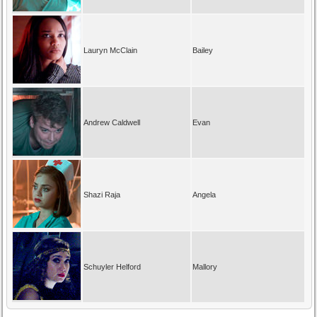
Lauryn McClain
Bailey
Andrew Caldwell
Evan
Shazi Raja
Angela
Schuyler Helford
Mallory