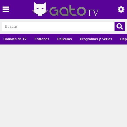
Canales de TV
Estrenos
Películas
Programas y Series
Dep