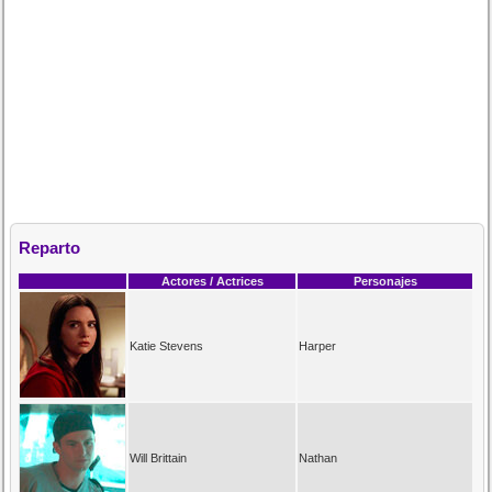
Reparto
Actores / Actrices
Personajes
Katie Stevens
Harper
Will Brittain
Nathan