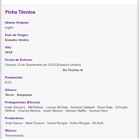
Ficha Técnica
Idioma Original:
Inglés
País de Origen:
Estados Unidos
Año:
2019
Fecha de Estreno:
Viernes 13 de Septiembre de 2019 (Estados Unidos)
Ver Fechas ➨
Puntuación:
6/10
Género:
Terror
|
Suspenso
Protagonistas (Elenco):
Katie Stevens
|
Will Brittain
|
Lauryn McClain
|
Andrew Caldwell
|
Shazi Raja
|
Schuyler
Helford
|
Chaney Morrow
|
Justin Marxen
|
Damian Maffei
|
Samuel Hunt
Productores:
Todd Garner
|
Mark Fasano
|
Vishal Rungta
|
Ankur Rungta
|
Eli Roth
Música:
Tomandandy