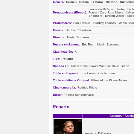
Género:
Crimen
|
Drama
|
Historia
|
Misterio
|
Suspens
Leonardo DiCaprio
|
Robert De N
Protagonistas (Elenco):
Fraser
|
Cara Jade Myers
|
JaNae
Shepherd
|
Everett Waller
|
Tale
Productores:
Dan Friedkin
|
Bradley Thomas
|
Martin Sco
Música:
Robbie Robertson
Director:
Martin Scorsese
Puesta en Escena:
Eric Roth
|
Martin Scorsese
Clasificación:
R
Tipo:
Película
Basado en:
Killers of the Flower Moon de David Grann
Título en Español:
Los Asesinos de la Luna
Título en Idioma Original:
Killers of the Flower Moon
Cinematografía:
Rodrigo Prieto
Editor:
Thelma Schoonmaker
Reparto
Actores / Actri
Leonardo DiCaprio