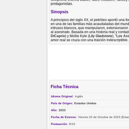
protagonistas.
Sinopsis
A principios del siglo XX, el petróleo aportó una 
en una de las familias más acaudaladas del mund
intrusos blancos, que manipularon, extorsionaron 
al asesinato. Basada en una historia real y conta
DiCaprio
) y Mollie Kyle (
Lily Gladstone
), "
Los Ase
amor real se cruza con una traición indescriptible.
Ficha Técnica
Idioma Original:
Inglés
País de Origen:
Estados Unidos
Año:
2023
Fecha de Estreno:
Viernes 20 de Octubre de 2023 (Esta
Puntuación:
8/10