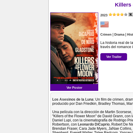
Killers
2023
|
|
Crimen
Drama
His
La historia real de 
través del romance 
Ver Trailer
Ver Poster
Los Asesinos de la Luna
: Un film de crimen, dram
producido por Dan Friedkin, Bradley Thomas, Mart
Una película con la dirección de Martin Scorsese
"Killers of the Flower Moon" de David Grann, con
Daniel Lupi, con la cinematografía de Rodrigo Pr
Robertson, con
Leonardo DiCaprio
, Robert De Ni
Brendan Fraser, Cara Jade Myers, JaNae Collins, Ji
Shepherd, Everett Waller, Talee Redcorn, Yancey