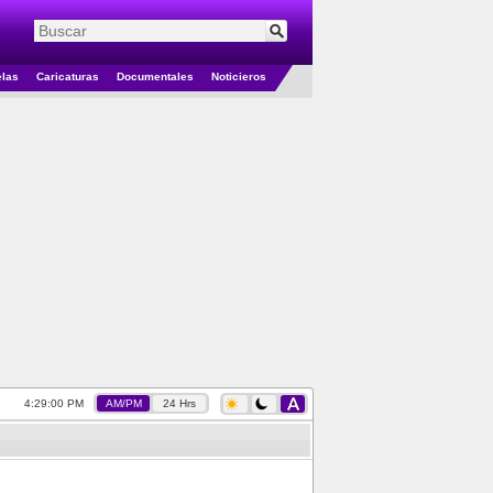
elas
Caricaturas
Documentales
Noticieros
4:29:01 PM
AM/PM
24 Hrs