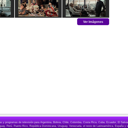
Ver Imágenes
elas y programas de televisión para Argentina, Bolivia, Chile, Colombia, Costa Rica, Cuba, Ecuador, El Sa
ay, Perú, Puerto Rico, República Dominicana, Uruguay, Venezuela, el resto de Latinoamérica, España y e