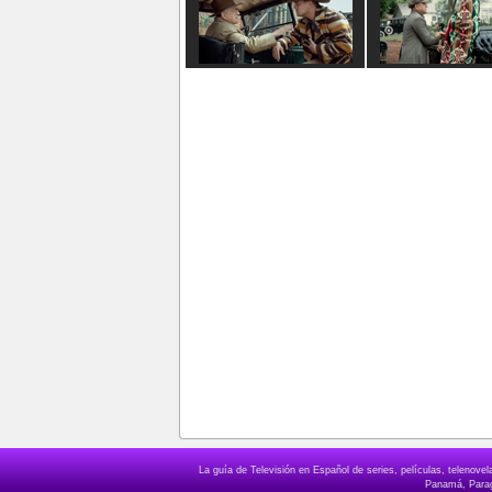
La guía de Televisión en Español de series, películas, telenov
Panamá, Paragu