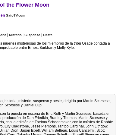
 of the Flower Moon
en
GatoTV.com
|
|
|
toria
Misterio
Suspenso
Oeste
las muertes misteriosas de los miembros de la tribu Osage contada a
improbable entre Ernest Burkhart y Molly Kyle.
a, historia, misterio, suspenso y oeste, dirigido por Martin Scorsese,
in Scorsese y Daniel Lupi.
, con la puesta en escena de Eric Roth y Martin Scorsese, basada en
 la producción de Dan Friedkin, Bradley Thomas, Martin Scorsese y
ieto, con la edición de Thelma Schoonmaker, con la música de Robbie
ro,
Lily Gladstone
, Jesse Plemons, Tantoo Cardinal, John Lithgow,
llian Dion, Jason Isbell, William Belleau, Louis Cancelmi, Scott
 Red Corn, Tatanka Means, Tommy Schultz y Sturgill Simpson como