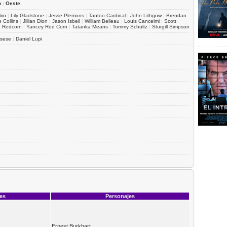
o
|
Oeste
iro
|
Lily Gladstone
|
Jesse Plemons
|
Tantoo Cardinal
|
John Lithgow
|
Brendan
 Collins
|
Jillian Dion
|
Jason Isbell
|
William Belleau
|
Louis Cancelmi
|
Scott
e Redcorn
|
Yancey Red Corn
|
Tatanka Means
|
Tommy Schultz
|
Sturgill Simpson
rsese
|
Daniel Lupi
ces
Personajes
Ernest Burkhart