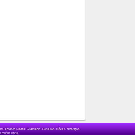
lvador, Estados Unidos, Guatemala, Honduras, México, Nicaragua,
l mundo latino.