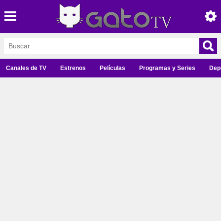
Canales de TV
Estrenos
Películas
Programas y Series
Dep