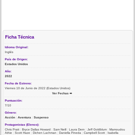
Ficha Técnica
Idioma Original:
Inglés
País de Origen:
Estados Unidos
Año:
2022
Fecha de Estreno:
Viernes 10 de Junio de 2022 (Estados Unidos)
Ver Fechas ➨
Puntuación:
7/10
Género:
Acción
|
Aventura
|
Suspenso
Protagonistas (Elenco):
Chris Pratt
|
Bryce Dallas Howard
|
Sam Neill
|
Laura Dern
|
Jeff Goldblum
|
Mamoudou
Athie
|
Scott Haze
|
Dichen Lachman
|
Daniella Pineda
|
Campbell Scott
|
Isabella