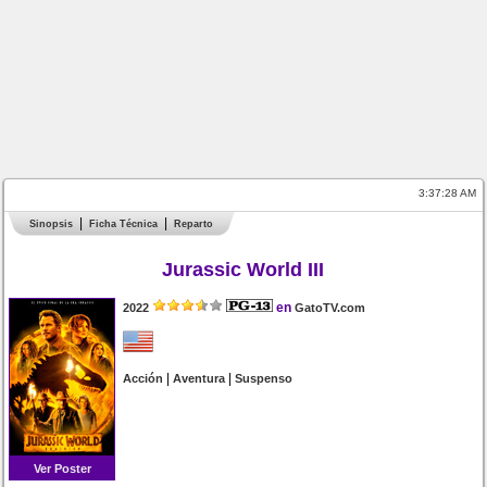
3:37:28 AM
Sinopsis
Ficha Técnica
Reparto
Jurassic World III
en
2022
GatoTV.com
|
|
Acción
Aventura
Suspenso
Ver Poster