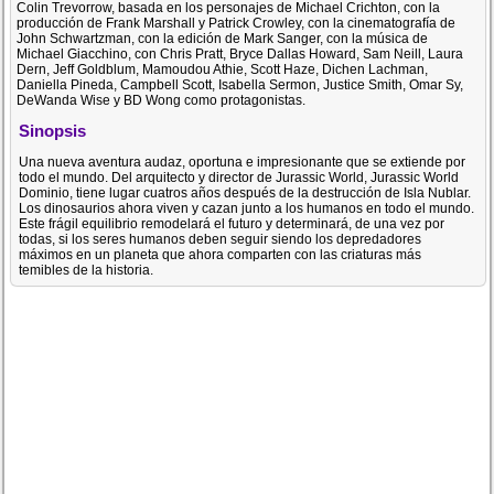
Colin Trevorrow, basada en los personajes de Michael Crichton, con la
producción de Frank Marshall y Patrick Crowley, con la cinematografía de
John Schwartzman, con la edición de Mark Sanger, con la música de
Michael Giacchino, con Chris Pratt, Bryce Dallas Howard, Sam Neill, Laura
Dern, Jeff Goldblum, Mamoudou Athie, Scott Haze, Dichen Lachman,
Daniella Pineda, Campbell Scott, Isabella Sermon, Justice Smith, Omar Sy,
DeWanda Wise y BD Wong como protagonistas.
Sinopsis
Una nueva aventura audaz, oportuna e impresionante que se extiende por
todo el mundo. Del arquitecto y director de Jurassic World, Jurassic World
Dominio, tiene lugar cuatros años después de la destrucción de Isla Nublar.
Los dinosaurios ahora viven y cazan junto a los humanos en todo el mundo.
Este frágil equilibrio remodelará el futuro y determinará, de una vez por
todas, si los seres humanos deben seguir siendo los depredadores
máximos en un planeta que ahora comparten con las criaturas más
temibles de la historia.