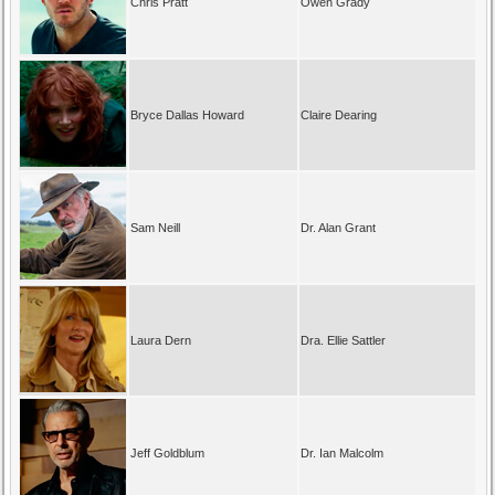
Chris Pratt
Owen Grady
Bryce Dallas Howard
Claire Dearing
Sam Neill
Dr. Alan Grant
Laura Dern
Dra. Ellie Sattler
Jeff Goldblum
Dr. Ian Malcolm