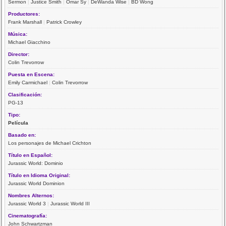
Sermon
|
Justice Smith
|
Omar Sy
|
DeWanda Wise
|
BD Wong
Productores:
Frank Marshall
|
Patrick Crowley
Música:
Michael Giacchino
Director:
Colin Trevorrow
Puesta en Escena:
Emily Carmichael
|
Colin Trevorrow
Clasificación:
PG-13
Tipo:
Película
Basado en:
Los personajes de Michael Crichton
Título en Español:
Jurassic World: Dominio
Título en Idioma Original:
Jurassic World Dominion
Nombres Alternos:
Jurassic World 3
|
Jurassic World III
Cinematografía:
John Schwartzman