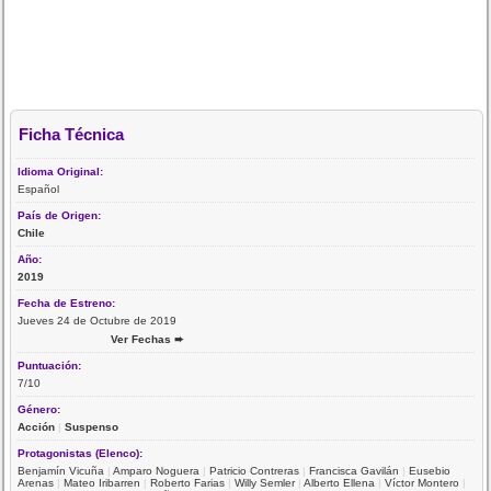
Ficha Técnica
Idioma Original:
Español
País de Origen:
Chile
Año:
2019
Fecha de Estreno:
Jueves 24 de Octubre de 2019
Ver Fechas ➨
Puntuación:
7/10
Género:
Acción
|
Suspenso
Protagonistas (Elenco):
Benjamín Vicuña
|
Amparo Noguera
|
Patricio Contreras
|
Francisca Gavilán
|
Eusebio
Arenas
|
Mateo Iribarren
|
Roberto Farias
|
Willy Semler
|
Alberto Ellena
|
Víctor Montero
|