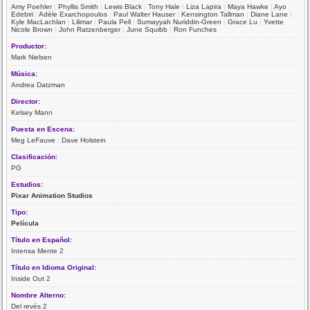
Amy Poehler
|
Phyllis Smith
|
Lewis Black
|
Tony Hale
|
Liza Lapira
|
Maya Hawke
|
Ayo
Edebiri
|
Adèle Exarchopoulos
|
Paul Walter Hauser
|
Kensington Tallman
|
Diane Lane
|
Kyle MacLachlan
|
Lilimar
|
Paula Pell
|
Sumayyah Nuriddin-Green
|
Grace Lu
|
Yvette
Nicole Brown
|
John Ratzenberger
|
June Squibb
|
Ron Funches
Productor:
Mark Nielsen
Música:
Andrea Datzman
Director:
Kelsey Mann
Puesta en Escena:
Meg LeFauve
|
Dave Holstein
Clasificación:
PG
Estudios:
Pixar Animation Studios
Tipo:
Película
Título en Español:
Intensa Mente 2
Título en Idioma Original:
Inside Out 2
Nombre Alterno:
Del revés 2