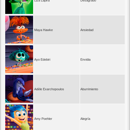
Liza Lapira
Desagrado
Maya Hawke
Ansiedad
Ayo Edebiri
Envidia
Adèle Exarchopoulos
Aburrimiento
Amy Poehler
Alegría