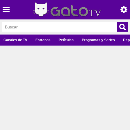
Canales de TV
Estrenos
Películas
Programas y Series
Dep