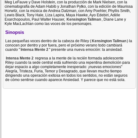
Meg LeFauve y Dave Holstein, con la producción de Mark Nielsen, con la
cinematografía de Adam Habib y Jonathan Pytko, con la edición de Maurissa
Horwitz, con la música de Andrea Datzman, con Amy Poehler, Phyllis Smith,
Lewis Black, Tony Hale, Liza Lapira, Maya Hawke, Ayo Edebiri, Adèle
Exarchopoulos, Paul Walter Hauser,
Kensington Tallman
, Diane Lane y
Kyle MacLachlan como las voces de los personajes.
Sinopsis
Las pequeñas voces dentro de la cabeza de Riley (
Kensington Tallman
) la
conocen por dentro y por fuera, pero el próximo verano todo cambiará
cuando "
Intensa Mente 2
" presente una nueva emoción: la ansiedad.
Intensa Mente 2
regresa a la mente de la recién formada adolescente
Riley cuando la sede central está sufriendo una repentina demolición para
dejar espacio a algo completamente inesperado: ¡nuevas emociones"
Alegría, Tristeza, Furia, Temor y Desagrado, que llevan mucho tiempo
dirigiendo una operación exitosa en todos los sentidos, no están seguros
de cómo sentirse cuando aparece Ansiedad. Y parece que no está sola.