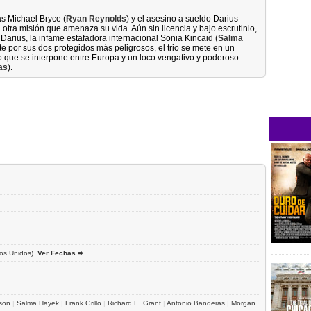
s Michael Bryce (
Ryan Reynolds
) y el asesino a sueldo Darius
n otra misión que amenaza su vida. Aún sin licencia y bajo escrutinio,
Darius, la infame estafadora internacional Sonia Kincaid (
Salma
mite por sus dos protegidos más peligrosos, el trio se mete en un
o que se interpone entre Europa y un loco vengativo y poderoso
as
).
os Unidos)
Ver Fechas ➨
son
|
Salma Hayek
|
Frank Grillo
|
Richard E. Grant
|
Antonio Banderas
|
Morgan