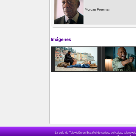
Morgan Freeman
Imágenes
La guía de Televisión en Español de series, películas, telenov