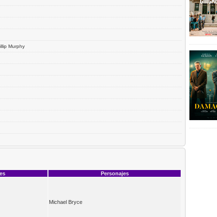
illip Murphy
ces
Personajes
Michael Bryce