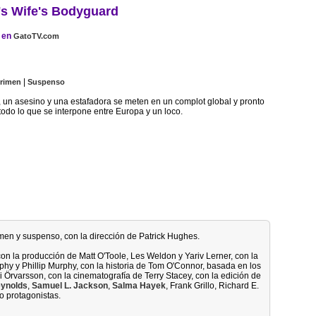
's Wife's Bodyguard
en
GatoTV.com
|
rimen
Suspenso
un asesino y una estafadora se meten en un complot global y pronto
odo lo que se interpone entre Europa y un loco.
imen y suspenso, con la dirección de Patrick Hughes.
con la producción de Matt O'Toole, Les Weldon y Yariv Lerner, con la
y y Phillip Murphy, con la historia de Tom O'Connor, basada en los
 Örvarsson, con la cinematografía de Terry Stacey, con la edición de
ynolds
,
Samuel L. Jackson
,
Salma Hayek
, Frank Grillo, Richard E.
 protagonistas.