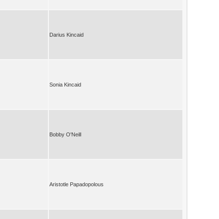
Darius Kincaid
Sonia Kincaid
Bobby O'Neill
Aristotle Papadopolous