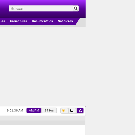
elas
Caricaturas
Documentales
Noticieros
9:01:37 AM
AM/PM
24 Hrs