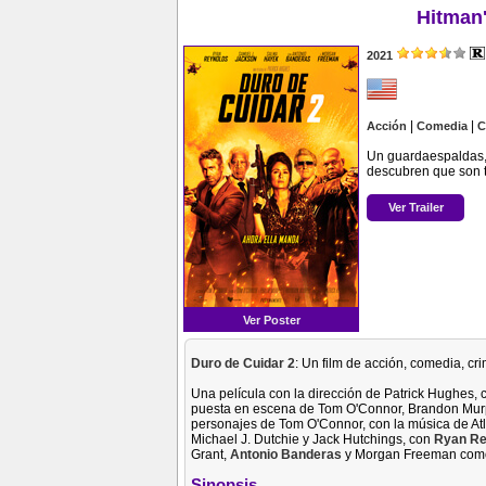
Hitman
2021
|
|
Acción
Comedia
C
Un guardaespaldas, 
descubren que son t
Ver Trailer
Ver Poster
Duro de Cuidar 2
: Un film de acción, comedia, cr
Una película con la dirección de Patrick Hughes, 
puesta en escena de Tom O'Connor, Brandon Murph
personajes de Tom O'Connor, con la música de Atli
Michael J. Dutchie y Jack Hutchings, con
Ryan Re
Grant,
Antonio Banderas
y Morgan Freeman como
Sinopsis