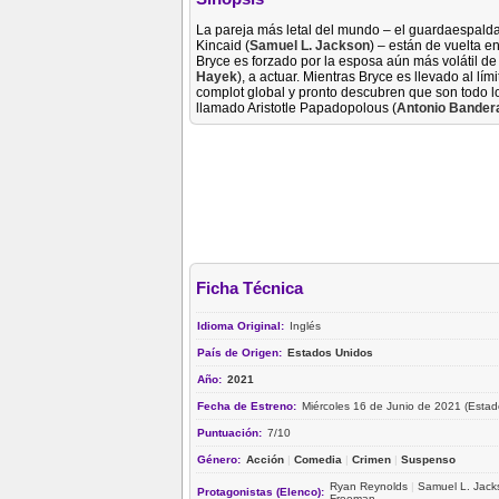
La pareja más letal del mundo – el guardaespalda
Kincaid (
Samuel L. Jackson
) – están de vuelta e
Bryce es forzado por la esposa aún más volátil de 
Hayek
), a actuar. Mientras Bryce es llevado al lí
complot global y pronto descubren que son todo l
llamado Aristotle Papadopolous (
Antonio Bander
Ficha Técnica
Idioma Original:
Inglés
País de Origen:
Estados Unidos
Año:
2021
Fecha de Estreno:
Miércoles 16 de Junio de 2021 (Estad
Puntuación:
7/10
Género:
Acción
|
Comedia
|
Crimen
|
Suspenso
Ryan Reynolds
|
Samuel L. Jack
Protagonistas (Elenco):
Freeman