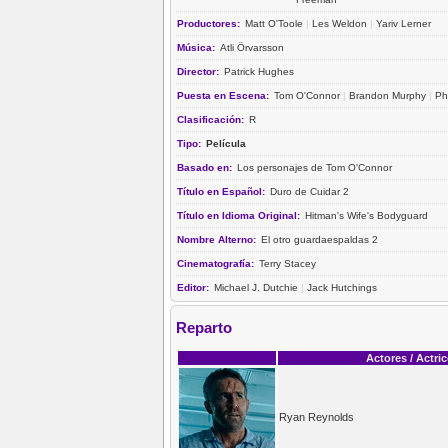
Productores:
Matt O'Toole
|
Les Weldon
|
Yariv Lerner
Música:
Atli Örvarsson
Director:
Patrick Hughes
Puesta en Escena:
Tom O'Connor
|
Brandon Murphy
|
Ph
Clasificación:
R
Tipo:
Película
Basado en:
Los personajes de Tom O'Connor
Título en Español:
Duro de Cuidar 2
Título en Idioma Original:
Hitman's Wife's Bodyguard
Nombre Alterno:
El otro guardaespaldas 2
Cinematografía:
Terry Stacey
Editor:
Michael J. Dutchie
|
Jack Hutchings
Reparto
Actores / Actri
Ryan Reynolds