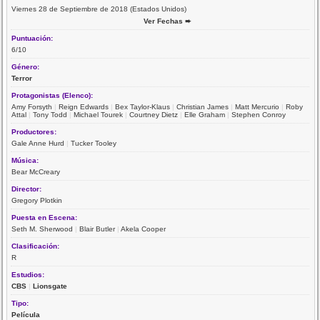
Viernes 28 de Septiembre de 2018 (Estados Unidos)
Ver Fechas ➨
Puntuación:
6/10
Género:
Terror
Protagonistas (Elenco):
Amy Forsyth
|
Reign Edwards
|
Bex Taylor-Klaus
|
Christian James
|
Matt Mercurio
|
Roby
Attal
|
Tony Todd
|
Michael Tourek
|
Courtney Dietz
|
Elle Graham
|
Stephen Conroy
Productores:
Gale Anne Hurd
|
Tucker Tooley
Música:
Bear McCreary
Director:
Gregory Plotkin
Puesta en Escena:
Seth M. Sherwood
|
Blair Butler
|
Akela Cooper
Clasificación:
R
Estudios:
CBS
|
Lionsgate
Tipo:
Película