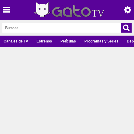
Canales de TV
Estrenos
Películas
Programas y Series
Dep