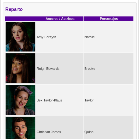
Reparto
Actores / Actrices
Personajes
Amy Forsyth
Natalie
Reign Edwards
Brooke
Bex Taylor-Klaus
Taylor
Christian James
Quinn