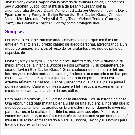
Blair Butler y Akela Cooper, con la historia de William Penick, Christopher
Sey y Stephen Susco, con la música de Bear McCreary, con la
cinematografía de Jose David Montero, editada por Gregory Plotkin y David
Egan, con
Amy Forsyth
,
Reign Edwards
,
Bex Taylor-Klaus
, Christian
James, Matt Mercurio, Roby Attal, Tony Todd, Michael Tourek, Courtney
Dietz, Elle Graham y Stephen Conroy como protagonistas.
Sinopsis
Un asesino en serie enmascarado convierte a un parque temático de
entretenimiento en su propio campo de juego personal, aterrorizando a un
grupo de amigos mientras el resto de los visitantes cree que es parte del
espectáculo.
Natalie (
Amy Forsyth
), una estudiante universitaria, está visitando a su
mejor amiga de la infancia Brooke (
Reign Edwards
) y su compañera de
cuarto, Taylor (
Bex Taylor-Klaus
). Si es cualquier otro momento del año,
las tres y sus novios podrían estar dirigiéndose a un concierto o un bar, pero
es Halloween lo que significa que todo mundo ira para el Hell Fest – Un
extenso número de paseos, juegos y laberintos que viaja al país y pasará
por esta ciudad. Cada año miles siguen a Hell Fest para experimentar el
miedo en el carnaval macabro de pesadillas.
Pero para un visitante, Hell Fest no es la atracción – es un terreno de caza.
Una oportunidad para matar a plena visita de una audiencia ingenua que lo
que observa, también atrapados en la atmosfera tremendamente divertida
para reconocer la realidad horrible tocando ante sus ojos. Mientras el
conteo de cuerpos y la frenética emoción de la multitud sigue aumentado, él
muestra su rostro enmascarado a Natalie, Brooke, Taylor y sus novios para
tratar de sobrevivir la noche.