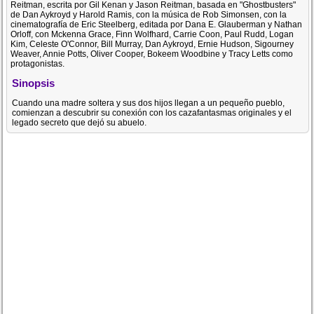
Reitman, escrita por Gil Kenan y Jason Reitman, basada en "Ghostbusters"
de Dan Aykroyd y Harold Ramis, con la música de Rob Simonsen, con la
cinematografía de Eric Steelberg, editada por Dana E. Glauberman y Nathan
Orloff, con Mckenna Grace, Finn Wolfhard, Carrie Coon, Paul Rudd, Logan
Kim, Celeste O'Connor, Bill Murray, Dan Aykroyd, Ernie Hudson, Sigourney
Weaver, Annie Potts, Oliver Cooper, Bokeem Woodbine y Tracy Letts como
protagonistas.
Sinopsis
Cuando una madre soltera y sus dos hijos llegan a un pequeño pueblo,
comienzan a descubrir su conexión con los cazafantasmas originales y el
legado secreto que dejó su abuelo.