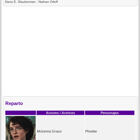
Dana E. Glauberman
|
Nathan Orloff
Reparto
Actores / Actrices
Personajes
Mckenna Grace
Phoebe