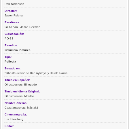
Rob Simonsen
Director:
Jason Reitman
Escritores:
Gil Kenan
|
Jason Reitman
Clasificación:
PG-13
Estudios:
Columbia Pictures
Tipo:
Película
Basado en:
"Ghostbusters" de Dan Aykroyd y Harold Ramis
Título en Español:
Ghostbusters: El legado
Título en Idioma Original:
Ghostbusters: Afterlife
Nombre Alterno:
Cazafantasmas: Más allá
Cinematografía:
Eric Steelberg
Editor: