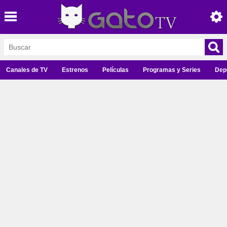
Canales de TV
Estrenos
Películas
Programas y Series
Dep