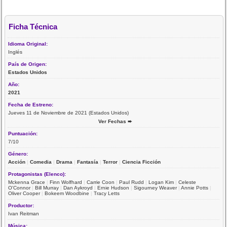
Ficha Técnica
Idioma Original:
Inglés
País de Origen:
Estados Unidos
Año:
2021
Fecha de Estreno:
Jueves 11 de Noviembre de 2021 (Estados Unidos)
Ver Fechas ➨
Puntuación:
7/10
Género:
Acción
|
Comedia
|
Drama
|
Fantasía
|
Terror
|
Ciencia Ficción
Protagonistas (Elenco):
Mckenna Grace
|
Finn Wolfhard
|
Carrie Coon
|
Paul Rudd
|
Logan Kim
|
Celeste
O'Connor
|
Bill Murray
|
Dan Aykroyd
|
Ernie Hudson
|
Sigourney Weaver
|
Annie Potts
|
Oliver Cooper
|
Bokeem Woodbine
|
Tracy Letts
Productor:
Ivan Reitman
Música: