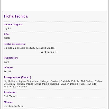
Ficha Técnica
Idioma Original:
Inglés
Año:
2023
Fecha de Estreno:
Viernes 21 de Abril de 2023 (Estados Unidos)
Ver Fechas ➨
Puntuación:
8/10
Género:
Terror
Protagonistas (Elenco):
Lily Sullivan
|
Alyssa Sutherland
|
Morgan Davies
|
Gabrielle Echols
|
Nell Fisher
|
Richard
Crouchley
|
Mirabai Pease
|
Anna-Maree Thomas
|
Jayden Daniels
|
Billy Reynolds-
McCarthy
|
Tai Wano
Productor:
Rob Tapert
Música:
Stephen McKeon