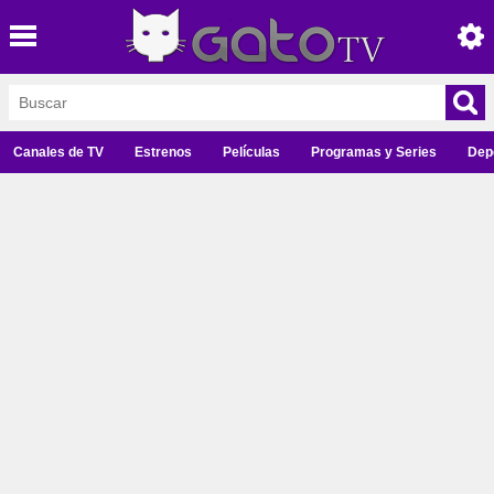
Canales de TV
Estrenos
Películas
Programas y Series
Dep