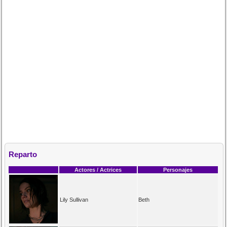
Reparto
Actores / Actrices
Personajes
Lily Sullivan
Beth