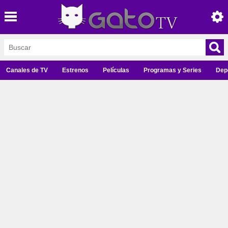
Canales de TV
Estrenos
Películas
Programas y Series
Dep