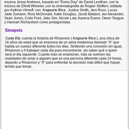
escena Jesse Andrews, basada en "Every Day" de David Levithan, con la
música de Elliott Wheeler, con la cinematografía de Rogier Stoffers, editada
por Kathryn Himoff, con
Angourie Rice
, Justice Smith, Jeni Ross, Lucas
Jade Zumann, Rory McDonald, Katie Douglas, Jacob Batalon, Ian Alexander,
Sean Jones, Colin Ford, Jake Sim, Nicole Law, Karena Evans, Owen Teague
y Hannah Richardson como protagonistas.
Sinopsis
Cada Día
cuenta la historia de Rhiannon (
Angourie Rice
), una chica de
16 años de edad que se enamora de un alma misteriosa llamado "A" que
habita un cuerpo diferente todos los días. Sintiendo una conexión sin igual,
Rhiannon y A trabajan cada día para encontrarse, sin saber qué o quien
será el día siguiente. Cuanto más se enamoran, más se vuelven las
realidades de amar a alguien que es una persona diferente cada 24 horas,
dejando a Rhiannon y "A" para enfrentar la decisión más difícil que hayan
tenido que tomar.