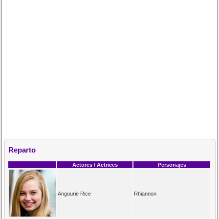
Reparto
Actores / Actrices
Personajes
Angourie Rice
Rhiannon