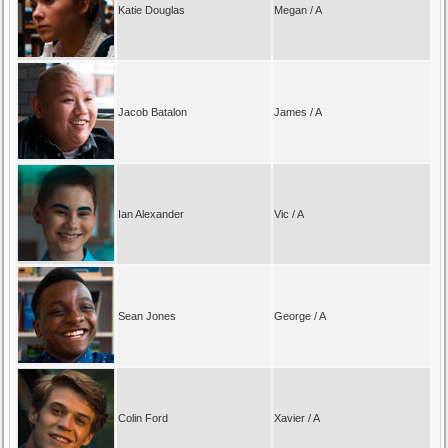
Katie Douglas
Megan / A
Jacob Batalon
James / A
Ian Alexander
Vic / A
Sean Jones
George / A
Colin Ford
Xavier / A