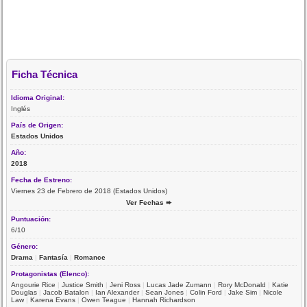
Ficha Técnica
Idioma Original:
Inglés
País de Origen:
Estados Unidos
Año:
2018
Fecha de Estreno:
Viernes 23 de Febrero de 2018 (Estados Unidos)
Ver Fechas ➨
Puntuación:
6/10
Género:
Drama
|
Fantasía
|
Romance
Protagonistas (Elenco):
Angourie Rice
|
Justice Smith
|
Jeni Ross
|
Lucas Jade Zumann
|
Rory McDonald
|
Katie
Douglas
|
Jacob Batalon
|
Ian Alexander
|
Sean Jones
|
Colin Ford
|
Jake Sim
|
Nicole
Law
|
Karena Evans
|
Owen Teague
|
Hannah Richardson