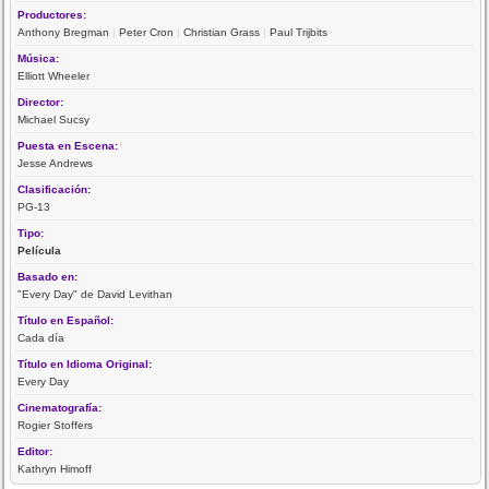
Productores:
Anthony Bregman
|
Peter Cron
|
Christian Grass
|
Paul Trijbits
Música:
Elliott Wheeler
Director:
Michael Sucsy
Puesta en Escena:
Jesse Andrews
Clasificación:
PG-13
Tipo:
Película
Basado en:
"Every Day" de David Levithan
Título en Español:
Cada día
Título en Idioma Original:
Every Day
Cinematografía:
Rogier Stoffers
Editor:
Kathryn Himoff